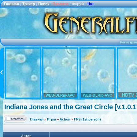
Главная
|
Трекер
|
Поиск
|
Правила
|
Форум
|
Чат
Регистра
HDTV 
WEB-DLRip-AVC
WEB-DLRip-AVC
Indiana Jones and the Great Circle [v.1.0
Главная
»
Игры
»
Action
»
FPS (1st person)
Автор