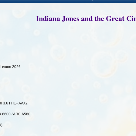
Indiana Jones and the Great Ci
11 июня 2026
0 3.6 ГГц - AVX2
X 6600 / ARC A580
D)