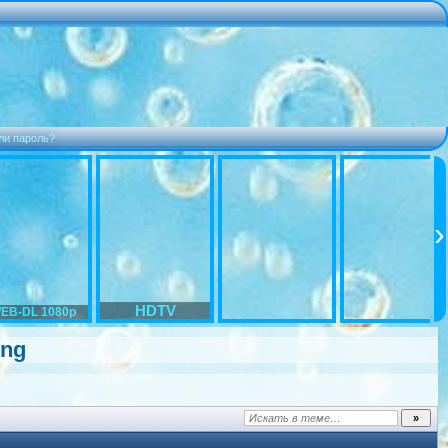
ли пароль?
HDTV
EB-DL 1080p
ng