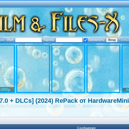
ция
·
Имя:
Пароль:
Запомнить
·
Забы
1080p
W
.17.0 + DLCs] (2024) RePack от HardwareMini
Сообщение