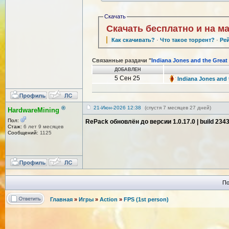
Скачать
Скачать бесплатно и на м
Как скачивать?
·
Что такое торрент?
·
Ре
Связанные раздачи "
Indiana Jones and the Great 
ДОБАВЛЕН
5 Сен 25
Indiana Jones and 
®
21-Июн-2026 12:38
(спустя 7 месяцев 27 дней)
HardwareMining
Пол:
RePack обновлён до версии 1.0.17.0 | build 234
Стаж:
6 лет 9 месяцев
Сообщений:
1125
По
Главная
»
Игры
»
Action
»
FPS (1st person)