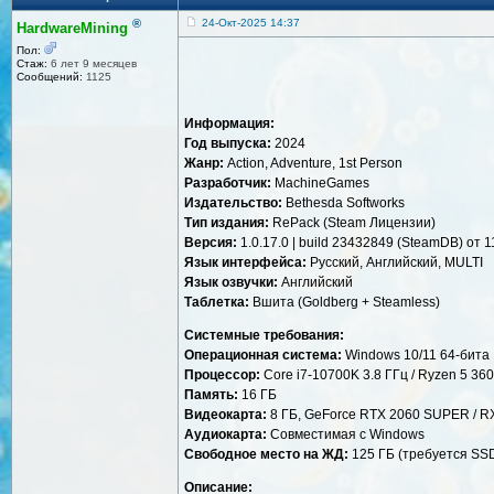
®
24-Окт-2025 14:37
HardwareMining
Пол:
Стаж:
6 лет 9 месяцев
Сообщений:
1125
Информация:
Год выпуска:
2024
Жанр:
Action, Adventure, 1st Person
Разработчик:
MachineGames
Издательство:
Bethesda Softworks
Тип издания:
RePack (Steam Лицензии)
Версия:
1.0.17.0 | build 23432849 (SteamDB) от 
Язык интерфейса:
Русский, Английский, MULTI
Язык озвучки:
Aнглийский
Таблетка:
Вшита (Goldberg + Steamless)
Системные требования:
Операционная система:
Windows 10/11 64-бита
Процессор:
Core i7-10700K 3.8 ГГц / Ryzen 5 360
Память:
16 ГБ
Видеокарта:
8 ГБ, GeForce RTX 2060 SUPER / R
Аудиокарта:
Совместимая с Windows
Свободное место на ЖД:
125 ГБ (требуется SS
Описание: