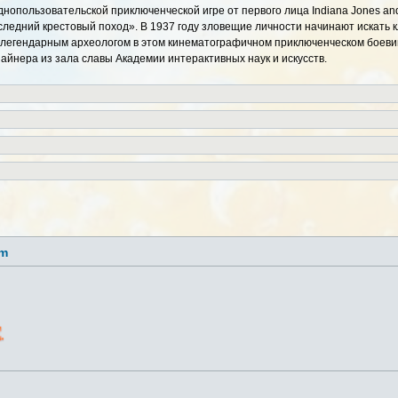
днопользовательской приключенческой игре от первого лица Indiana Jones an
следний крестовый поход». В 1937 году зловещие личности начинают искать кл
 легендарным археологом в этом кинематографичном приключенческом боевик
айнера из зала славы Академии интерактивных наук и искусств.
lm