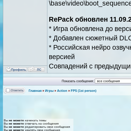
\base\video\boot_sequenc
RePack обновлен 11.09.20
* Игра обновлена до вер
* Добавлен сюжетный DLC 
* Российская нейро озвуч
версией
Совпадений с предыдущи
Показать сообщения:
Главная
»
Игры
»
Action
»
FPS (1st person)
Вы
не можете
начинать темы
Вы
не можете
отвечать на сообщения
Вы
не можете
редактировать свои сообщения
Вы
не можете
удалять свои сообщения