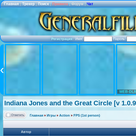
Главная
|
Трекер
|
Поиск
|
Правила
|
Форум
|
Чат
Регистрация
·
Имя:
Пароль:
WEB-DLR
Indiana Jones and the Great Circle [v 1.0
Главная
»
Игры
»
Action
»
FPS (1st person)
Автор