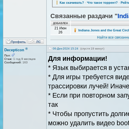
Как скачивать?
·
Что такое торрент?
·
Рейт
Связанные раздачи "
Ind
ДОБАВЛЕН
21 Июн
Indiana Jones and the Great Circ
26
Найти все связан
®
06-Дек-2024 15:24
(спустя 19 минут)
Decepticon
Пол:
Для информации!
Стаж:
1 год 9 месяцев
Сообщений:
163
* Язык выбирается в уст
* Для игры требуется вид
трассировки лучей! Иначе
* Если при повторном зап
так
* Чтобы пропустить долги
можно удалить видео boo