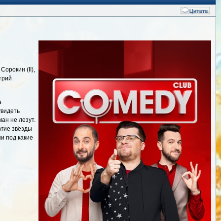
орокин (II),
трий
а
увидеть
ан не лезут.
угие звёзды
и под какие