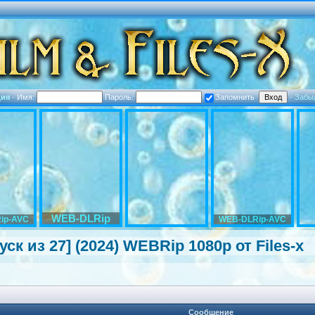
ция
·
Имя:
Пароль:
Запомнить
·
Забы
WEB-DLRip
ip-AVC
WEB-DLRip-AVC
к из 27] (2024) WEBRip 1080p от Files-x
Сообщение