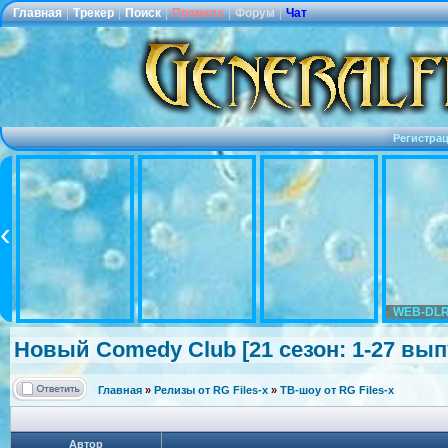
Главная
|
Трекер
|
Поиск
|
Правила
|
Форум
|
Чат
Регистра
WEB-DLR
Новый Comedy Club [21 сезон: 1-27 выпус
Главная
»
Релизы от RG Files-x
»
ТВ-шоу от RG Files-x
Автор