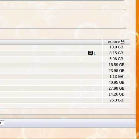
РАЗМЕР
13.9 GB
8.15 GB
1
5.96 GB
15.59 GB
23.98 GB
1.13 GB
40.95 GB
27.98 GB
14.26 GB
25.3 GB