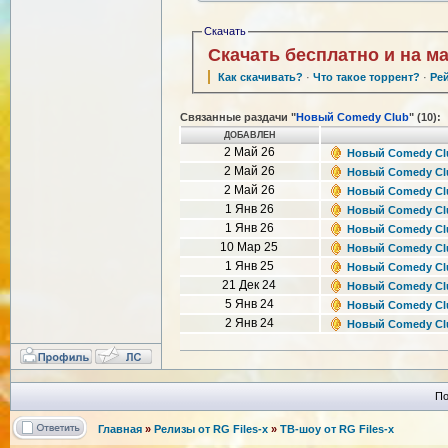
Скачать
Скачать бесплатно и на м
Как скачивать?
·
Что такое торрент?
·
Ре
Связанные раздачи "
Новый Comedy Club
" (10):
ДОБАВЛЕН
2 Май 26
Новый Comedy Club
2 Май 26
Новый Comedy Club
2 Май 26
Новый Comedy Club
1 Янв 26
Новый Comedy Club
1 Янв 26
Новый Comedy Club
10 Мар 25
Новый Comedy Club
1 Янв 25
Новый Comedy Club
21 Дек 24
Новый Comedy Club
5 Янв 24
Новый Comedy Club
2 Янв 24
Новый Comedy Club
По
Главная
»
Релизы от RG Files-x
»
ТВ-шоу от RG Files-x