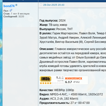
®
28-Окт-2025 20:43
bond74
Пол:
Стаж:
7 лет 8 месяцев
Сообщений:
3220
Год выпуска:
2024
Жанр:
ТВ-шоу, юмор
Выпущено:
Россия, ТНТ
В ролях:
Гарик Мартиросян, Павел Воля, Тимур Б
Зураб Матуа, Андрей Аверин, Алексей Лихницки
Хрусталёв, Виктор Васильев (III), Сергей Бессм
Описание:
Главное юмористическое шоу российс
десятилетия остаётся на передовой юмора, всегд
самых медийных звёзд: от Ольги Бузовой до Евге
Душевный острослов Павел Воля, харизматичны
клуба комедий готовы удивлять зрителей в нов
жанровые рамки творчество организованной музы
Качество:
WEBRip 1080p
Видео:
MPEG-4 AVC, ~ 4500 Кбит/с, 1920x1072
Аудио:
AC3, 2 ch, 192 Кбит/с
Продолжительность:
27 х~ 00:47:00