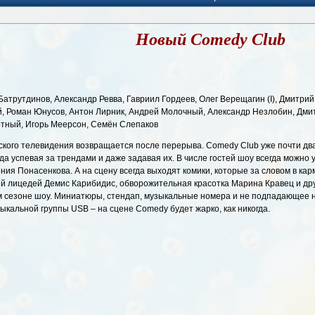
Новый Comedy Club
атрутдинов, Александр Ревва, Гавриил Гордеев, Олег Верещагин (I), Дмитрий С
й, Роман Юнусов, Антон Лирник, Андрей Молочный, Александр Незлобин, Дми
ертный, Игорь Меерсон, Семён Слепаков
кого телевидения возвращается после перерыва. Comedy Club уже почти дв
а успевая за трендами и даже задавая их. В числе гостей шоу всегда можно 
ния Понасенкова. А на сцену всегда выходят комики, которые за словом в карм
й лицедей Демис Карибидис, обворожительная красотка Марина Кравец и др
ом сезоне шоу. Миниатюры, стендап, музыкальные номера и не подпадающее н
кальной группы USB – на сцене Comedy будет жарко, как никогда.