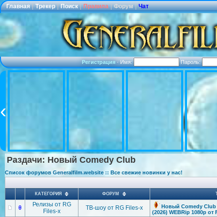
Главная
|
Трекер
|
Поиск
|
Правила
|
Форум
|
Чат
Регистрация
·
Имя:
Пароль:
Раздачи: Новый Comedy Club
Список форумов Generalfilm.website :: Все свежие новинки у нас!
КАТЕГОРИЯ
ФОРУМ
Релизы от RG
Новый Comedy Club [
θ
ТВ-шоу от RG Files-x
Files-x
(2026) WEBRip 1080p от F