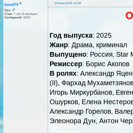
®
13-Ноя-2025 10:59
bond74
Пол:
О
Стаж:
7 лет 8 месяцев
Сообщений:
3220
Год выпуска
: 2025
Жанр
: Драма, криминал
Выпущено
: Россия, Star
Режиссер
: Борис Акопов
В ролях
: Александр Яцен
(II), Фархад Мухаметзяно
Игорь Миркурбанов, Евге
Ошурков, Елена Нестеров
Александр Горелов, Вале
Элеонора Дун, Антон Чер