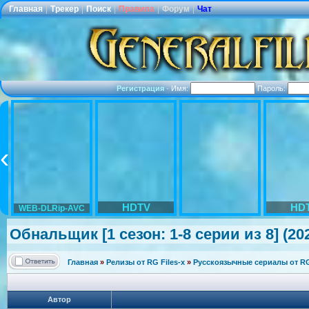
Главная
|
Трекер
|
Поиск
|
Правила
|
Форум
|
Чат
Регистрация
·
Имя:
Пароль:
HDTV
HD
WEB-DLRip-AVC
Обнальщик [1 сезон: 1-8 серии из 8] (20
Главная
»
Релизы от RG Files-x
»
Русскоязычные сериалы от RG 
Автор