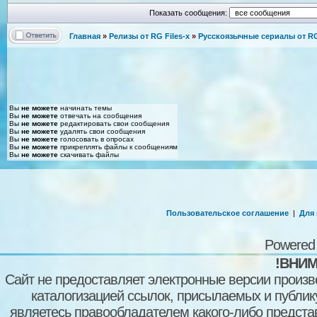
Показать сообщения:
Главная
»
Релизы от RG Files-x
»
Русскоязычные сериалы от RG 
Вы
не можете
начинать темы
Вы
не можете
отвечать на сообщения
Вы
не можете
редактировать свои сообщения
Вы
не можете
удалять свои сообщения
Вы
не можете
голосовать в опросах
Вы
не можете
прикреплять файлы к сообщениям
Вы
не можете
скачивать файлы
Пользовательское соглашение
|
Для
Powered
!ВНИМ
Сайт не предоставляет электронные версии произв
каталогизацией ссылок, присылаемых и публи
являетесь правообладателем какого-либо представ