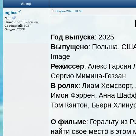
Автор
®
06-Дек-2025 10:53
mjjhec
Пол:
Стаж:
7 лет 8 месяцев
Сообщений:
3027
Откуда:
СССР
Год выпуска
: 2025
Выпущено
: Польша, США, 
Image
Режиссер
: Алекс Гарсия
Сергио Мимица-Геззан
В ролях
: Лиам Хемсворт,
Имон Фэррен, Анна Шафф
Том Кэнтон, Бьерн Хлину
О фильме
: Геральту из 
найти свое место в этом 