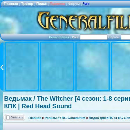
Главная
|
Трекер
|
Поиск
|
Правила
|
Форум
|
Чат
Регистрация
·
Имя:
Пароль:
Ведьмак / The Witcher [4 сезон: 1-8 сери
КПК | Red Head Sound
Главная
»
Релизы от RG Generalfilm
»
Видео для КПК от RG Gene