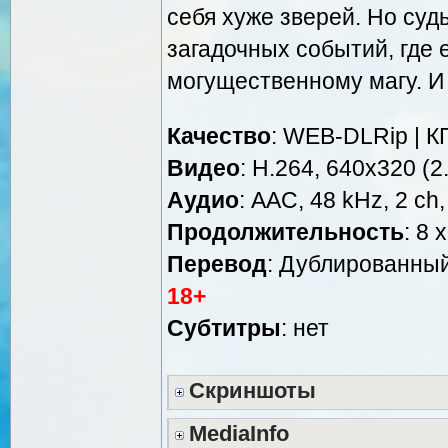
себя хуже зверей. Но суд
загадочных событий, где 
могущественному магу. И 
Качество
: WEB-DLRip | К
Видео
: Н.264, 640x320 (2.
Аудио
: AAC, 48 kHz, 2 ch,
Продолжительность
: 8 
Перевод
: Дублированны
18+
Cубтитры
: нет
Скриншоты
MediaInfo