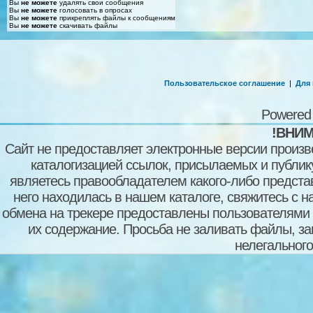
Вы
не можете
удалять свои сообщения
Вы
не можете
голосовать в опросах
Вы
не можете
прикреплять файлы к сообщениям
Вы
не можете
скачивать файлы
Пользовательское соглашение
|
Для
Powered
!ВНИМ
Сайт не предоставляет электронные версии произв
каталогизацией ссылок, присылаемых и публи
являетесь правообладателем какого-либо представ
него находилась в нашем каталоге, свяжитесь с 
обмена на трекере предоставлены пользователями с
их содержание. Просьба не заливать файлы, з
нелегального