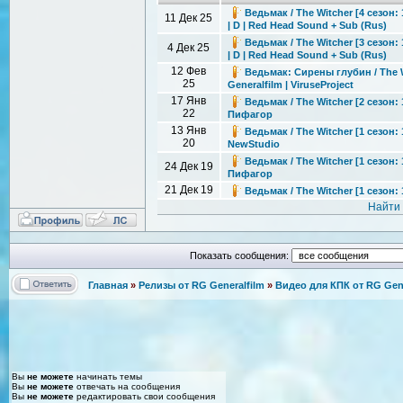
Ведьмак / The Witcher [4 сезон:
11 Дек 25
| D | Red Head Sound + Sub (Rus)
Ведьмак / The Witcher [3 сезон:
4 Дек 25
| D | Red Head Sound + Sub (Rus)
12 Фев
Ведьмак: Сирены глубин / The W
25
Generalfilm | ViruseProject
17 Янв
Ведьмак / The Witcher [2 сезон: 
22
Пифагор
13 Янв
Ведьмак / The Witcher [1 сезон: 
20
NewStudio
Ведьмак / The Witcher [1 сезон: 
24 Дек 19
Пифагор
21 Дек 19
Ведьмак / The Witcher [1 сезон:
Найти
Показать сообщения:
Главная
»
Релизы от RG Generalfilm
»
Видео для КПК от RG Gene
Вы
не можете
начинать темы
Вы
не можете
отвечать на сообщения
Вы
не можете
редактировать свои сообщения