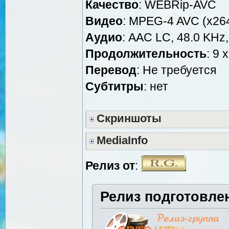
Качество
: WEBRip-AVC
Видео
: MPEG-4 AVC (x264
Аудио
: AAC LC, 48.0 KHz,
Продолжительность
: 9 
Перевод
: Не требуется
Cубтитры
: нет
Скриншоты
MediaInfo
Релиз от
:
Релиз подготовле