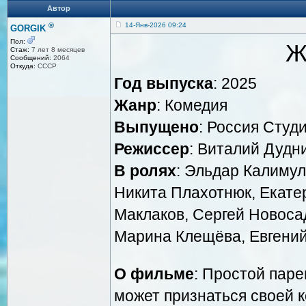
Автор
®
14-Янв-2026 09:24
GORGIK
Пол:
Ж
Стаж:
7 лет 8 месяцев
Сообщений:
2064
Откуда:
СССР
Год выпуска
: 2025
Жанр
: Комедия
Выпущено
: Россия Студи
Режиссер
: Виталий Дудн
В ролях
: Эльдар Калимул
Никита Плахотнюк, Екате
Маклаков, Сергей Новоса
Марина Клещёва, Евгений
О фильме
: Простой паре
может признаться своей к