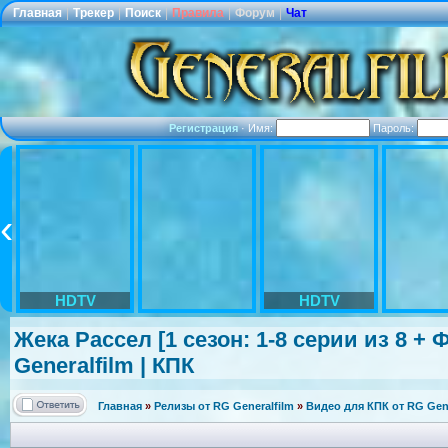
Главная
|
Трекер
|
Поиск
|
Правила
|
Форум
|
Чат
Регистрация
·
Имя:
Пароль:
HDTV
HDTV
Жека Рассел [1 сезон: 1-8 серии из 8 
Generalfilm | КПК
Главная
»
Релизы от RG Generalfilm
»
Видео для КПК от RG Gene