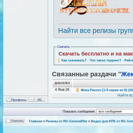
Найти все релизы груп
Скачать
Скачать бесплатно и на ма
Как скачивать?
·
Что такое торрент?
·
Рейт
Связанные раздачи "
Жек
ДОБАВЛЕН
4 Янв 26
Жека Рассел [1-9 серии из 9] (2
Найти в
Показать сообщения:
Главная
»
Релизы от RG Generalfilm
»
Видео для КПК от RG Gene