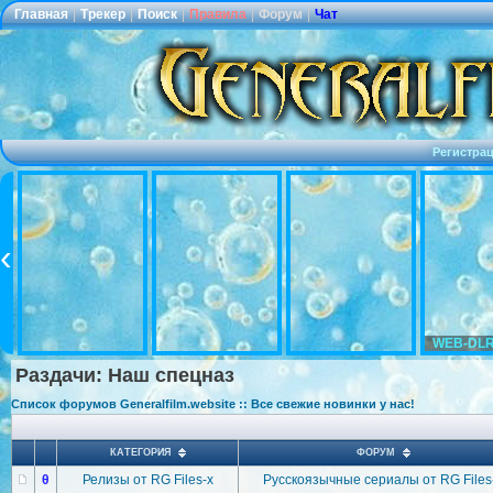
Главная
|
Трекер
|
Поиск
|
Правила
|
Форум
|
Чат
Регистра
WEB-DLR
Раздачи: Наш спецназ
Список форумов Generalfilm.website :: Все свежие новинки у нас!
КАТЕГОРИЯ
ФОРУМ
θ
Релизы от RG Files-x
Русскоязычные сериалы от RG Files