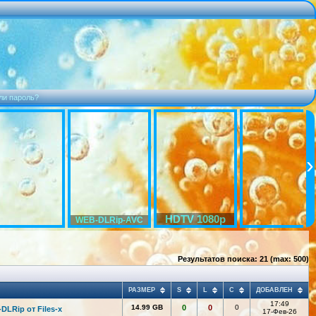
ли пароль?
HDTV 1080p
WEB-DLRip-AVC
Результатов поиска: 21 (max: 500)
РАЗМЕР
S
L
C
ДОБАВЛЕН
17:49
14.99 GB
0
0
0
DLRip от Files-x
17-Фев-26