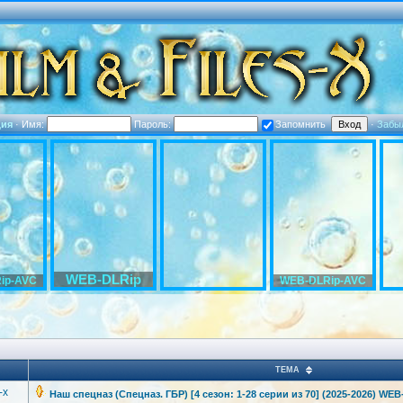
ция
·
Имя:
Пароль:
Запомнить
·
Забы
WEB-DLRip
ip-AVC
WEB-DLRip-AVC
ТЕМА
-x
Наш спецназ (Спецназ. ГБР) [4 сезон: 1-28 серии из 70] (2025-2026) WEB-