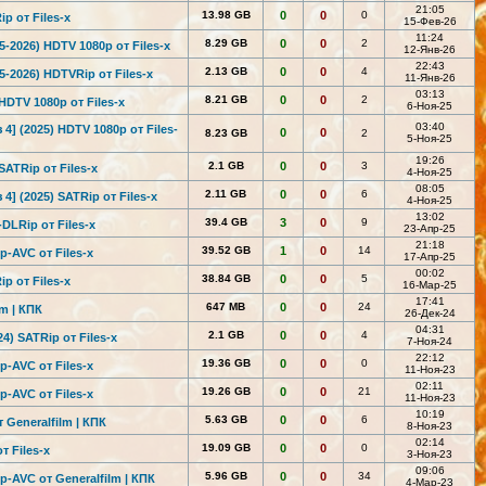
21:05
13.98 GB
0
0
0
p от Files-x
15-Фев-26
11:24
8.29 GB
0
0
2
5-2026) HDTV 1080р от Files-x
12-Янв-26
22:43
2.13 GB
0
0
4
5-2026) HDTVRip от Files-x
11-Янв-26
03:13
8.21 GB
0
0
2
HDTV 1080р от Files-x
6-Ноя-25
03:40
 4] (2025) HDTV 1080р от Files-
0
0
8.23 GB
2
5-Ноя-25
19:26
2.1 GB
0
0
3
SATRip от Files-x
4-Ноя-25
08:05
2.11 GB
0
0
6
 4] (2025) SATRip от Files-x
4-Ноя-25
13:02
39.4 GB
3
0
9
DLRip от Files-х
23-Апр-25
21:18
39.52 GB
1
0
14
ip-AV
C от Files-x
17-Апр-25
00:02
38.84 GB
0
0
5
p от Files-x
16-Мар-25
17:41
647 MB
0
0
24
m | КПК
26-Дек-24
04:31
2.1 GB
0
0
4
4) SATRip от Files-x
7-Ноя-24
22:12
19.36 GB
0
0
0
ip-AV
C от Files-x
11-Ноя-23
02:11
19.26 GB
0
0
21
ip-AV
C от Files-x
11-Ноя-23
10:19
5.63 GB
0
0
6
 Generalfilm | КПК
8-Ноя-23
02:14
19.09 GB
0
0
0
т Files-x
3-Ноя-23
09:06
5.96 GB
0
0
34
ip-AV
C от Generalfilm | КПК
4-Мар-23