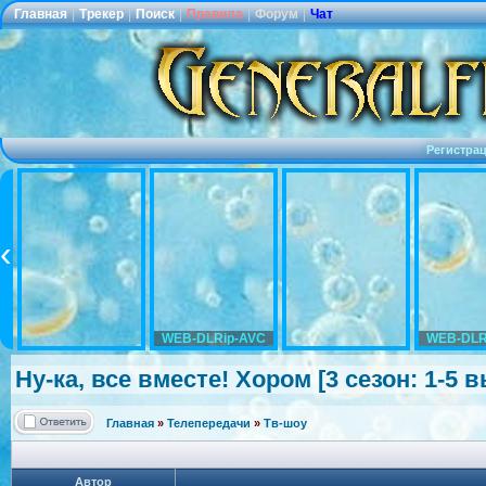
Главная
|
Трекер
|
Поиск
|
Правила
|
Форум
|
Чат
Регистра
WEB-DLRip-AVC
WEB-DLR
Ну-ка, все вместе! Хором [3 сезон: 1-5 в
Главная
»
Телепередачи
»
Тв-шоу
Автор