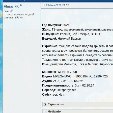
®
21-Фев-2026 21:55
AlmazikK
Пол:
Стаж:
5 месяцев 14 дней
Сообщений:
70
Год выпуска
: 2026
Жанр
: ТВ-шоу, музыкальный, вокальный, развле
Выпущено:
Россия, ВайТ Медиа, ВГТРК
Ведущий:
Николай Басков
О фильме
: Уже два сезона подряд зрители и с
сцены гранд-шоу прозвучит более четырехсот го
есть шанс попасть в финал. Победитель сезона 
Традиционно гостями каждого выпуска станут по
Кока, Дмитрий Маликов, Ёлка и Филипп Киркоров
Качество
: WEBRip 720p
Видео
: MPEG-4 AVC, ~ 1900 Кбит/с, 1280x720
Аудио
: AC3, 2 ch, 192 Кбит/с
Продолжительность
: 5 x ~ 02:20:14
Перевод
: Не требуется
Субтитры
: Нет
Скриншоты
MediaInfo