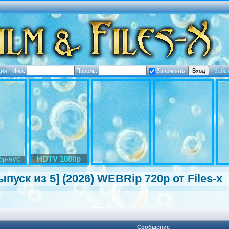
ция
·
Имя:
Пароль:
Запомнить
·
Забы
HDTV 1080p
ip-AVC
ыпуск из 5] (2026) WEBRip 720p от Files-x
Сообщение