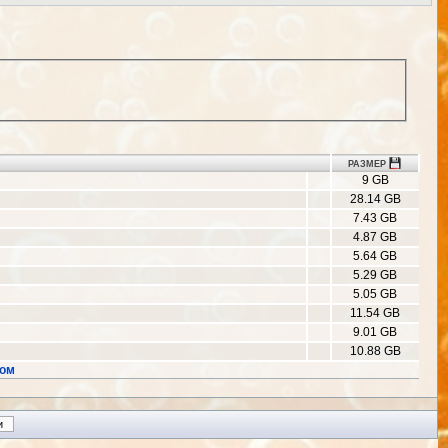
РАЗМЕР
9 GB
28.14 GB
7.43 GB
4.87 GB
5.64 GB
5.29 GB
5.05 GB
11.54 GB
9.01 GB
10.88 GB
ром