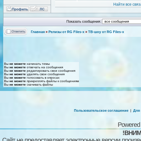
Найти все свя
Показать сообщения:
Главная
»
Релизы от RG Files-x
»
ТВ-шоу от RG Files-x
Вы
не можете
начинать темы
Вы
не можете
отвечать на сообщения
Вы
не можете
редактировать свои сообщения
Вы
не можете
удалять свои сообщения
Вы
не можете
голосовать в опросах
Вы
не можете
прикреплять файлы к сообщениям
Вы
не можете
скачивать файлы
Пользовательское соглашение
|
Для
Powered
!ВНИМ
Сайт не предоставляет электронные версии произв