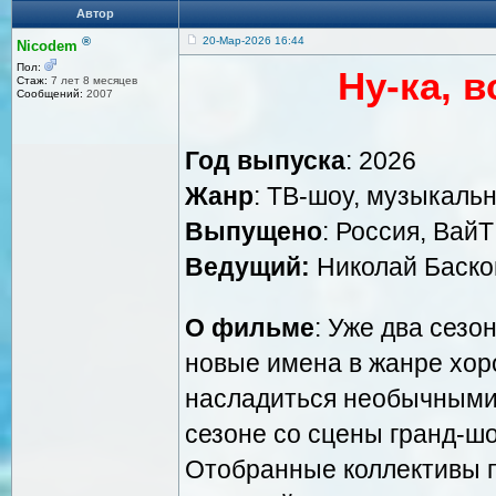
Автор
®
20-Мар-2026 16:44
Nicodem
Пол:
Ну-ка, 
Стаж:
7 лет 8 месяцев
Сообщений:
2007
Год выпуска
: 2026
Жанр
: ТВ-шоу, музыкаль
Выпущено
: Россия, Вай
Ведущий:
Николай Баско
О фильме
: Уже два сезо
новые имена в жанре хор
насладиться необычными
сезоне со сцены гранд-шо
Отобранные коллективы п