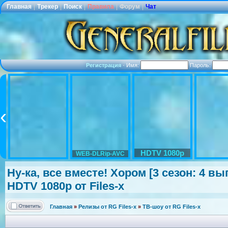
Главная
|
Трекер
|
Поиск
|
Правила
|
Форум
|
Чат
Регистрация
·
Имя:
Пароль:
HDTV 1080p
WEB-DLRip-AVC
Ну-ка, все вместе! Хором [3 сезон: 4 вып
HDTV 1080р от Files-x
Главная
»
Релизы от RG Files-x
»
ТВ-шоу от RG Files-x