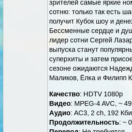
зрителей самые яркие ном
сотню: только так есть ш
получит Кубок шоу и дене
Бессменные сердце и душ
лидер сотни Сергей Лаза
выпуска станут популярн
суперхиты и затем присое
сезоне ожидаются Надежд
Маликов, Ёлка и Филипп К
Качество
: HDTV 1080р
Видео
: MPEG-4 AVC, ~ 49
Аудио
: AC3, 2 ch, 192 Кби
Продолжительность
: ~ 
Перевод
: Не требуется