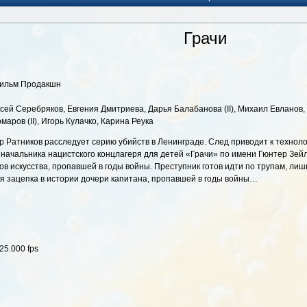
Грачи
Фильм Продакшн
ксей Серебряков, Евгения Дмитриева, Дарья Балабанова (II), Михаил Евланов
маров (II), Игорь Кулачко, Карина Реука
др Ратников расследует серию убийств в Ленинграде. След приводит к технол
начальника нацистского концлагеря для детей «Грачи» по имени Гюнтер Зейл
 искусства, пропавшей в годы войны. Преступник готов идти по трупам, лиш
ая зацепка в истории дочери капитана, пропавшей в годы войны…
25.000 fps