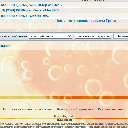
8 серии из 8] (2026) WEB-DLRip от Files-x
з 8] (2026) WEBRip от Generalfilm | КПК
8 серии из 8] (2026) WEBRip-AVC
Найти все связанные раздачи
Грачи
казать сообщения:
ralfilm
Пользовательское соглашение
|
Для правообладателей
|
Реклама на сайте
Powered by
admin
!ВНИМАНИЕ!
алогизацией ссылок, присылаемых и публикуемых на форуме нашими читателями. Если вы являетесь правообла
предоставлены пользователями сайта, и администрация не несет ответственности за их содержание. Просьба