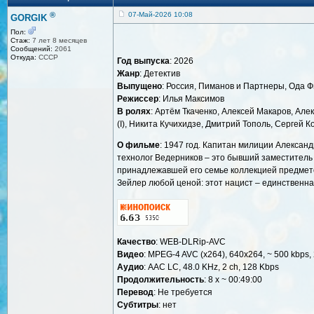
®
07-Май-2026 10:08
GORGIK
Пол:
Стаж:
7 лет 8 месяцев
Сообщений:
2061
Откуда:
СССР
Год выпуска
: 2026
Жанр
: Детектив
Выпущено
: Россия, Пиманов и Партнеры, Ода 
Режиссер
: Илья Максимов
В ролях
: Артём Ткаченко, Алексей Макаров, Але
(I), Никита Кучихидзе, Дмитрий Тополь, Сергей Ко
О фильме
: 1947 год. Капитан милиции Алексан
технолог Ведерников – это бывший заместитель 
принадлежавшей его семье коллекцией предметов
Зейлер любой ценой: этот нацист – единственн
Качество
: WEB-DLRip-AVC
Видео
: MPEG-4 AVC (x264), 640x264, ~ 500 kbps, 
Аудио
: AAC LC, 48.0 KHz, 2 ch, 128 Kbps
Продолжительность
: 8 x ~ 00:49:00
Перевод
: Не требуется
Cубтитры
: нет