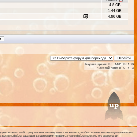
РАЗМЕР
4.8 GB
1.44 GB
4.86 GB
1
Текущее время:
06-Авг 08:36
Часовой пояс:
UTC + 3
дателем какого-либо представленного материала и не желаете, чтобы ссылка на него находилась в нашем
 не заливать файлы, защищенные авторскими правами, а также файлы нелегального содержания!