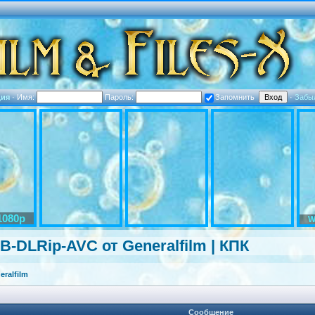
ция
·
Имя:
Пароль:
Запомнить
·
Забы
1080p
W
WEB-DLRip-AV
C от Generalfilm | КПК
ralfilm
Сообщение