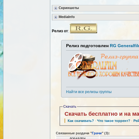
Скриншоты
MediaInfo
Релиз от
:
Релиз подготовлен
RG Generalfi
Найти все релизы группы
Скачать
Скачать бесплатно и на м
Как скачивать?
·
Что такое торрент?
·
Ре
Связанные раздачи "
Грачи
" (3):
ДОБАВЛЕН