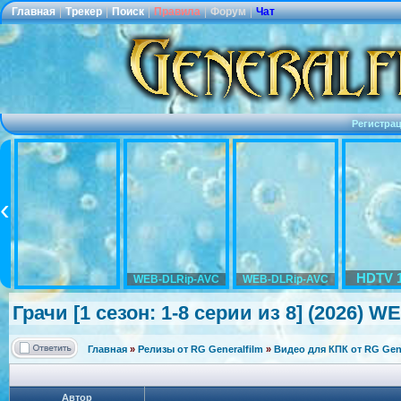
Главная
|
Трекер
|
Поиск
|
Правила
|
Форум
|
Чат
Регистра
HDTV 
WEB-DLRip-AVC
WEB-DLRip-AVC
Грачи [1 сезон: 1-8 серии из 8] (2026) 
Главная
»
Релизы от RG Generalfilm
»
Видео для КПК от RG Gene
Автор