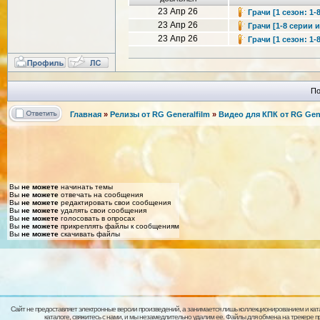
23 Апр 26
Грачи [1 сезон: 1-
23 Апр 26
Грачи [1-8 серии и
23 Апр 26
Грачи [1 сезон: 1-
По
Главная
»
Релизы от RG Generalfilm
»
Видео для КПК от RG Gene
Вы
не можете
начинать темы
Вы
не можете
отвечать на сообщения
Вы
не можете
редактировать свои сообщения
Вы
не можете
удалять свои сообщения
Вы
не можете
голосовать в опросах
Вы
не можете
прикреплять файлы к сообщениям
Вы
не можете
скачивать файлы
Сайт не предоставляет электронные версии произведений, а занимается лишь коллекционированием и кат
каталоге, свяжитесь с нами, и мы незамедлительно удалим ее. Файлы для обмена на трекере 