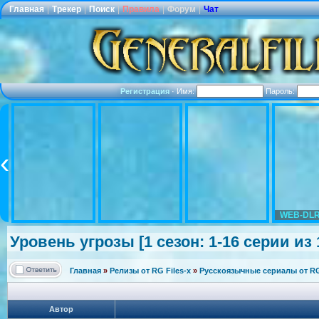
Главная
|
Трекер
|
Поиск
|
Правила
|
Форум
|
Чат
Регистрация
·
Имя:
Пароль:
WEB-DLR
Уровень угрозы [1 сезон: 1-16 серии из 
Главная
»
Релизы от RG Files-x
»
Русскоязычные сериалы от RG 
Автор