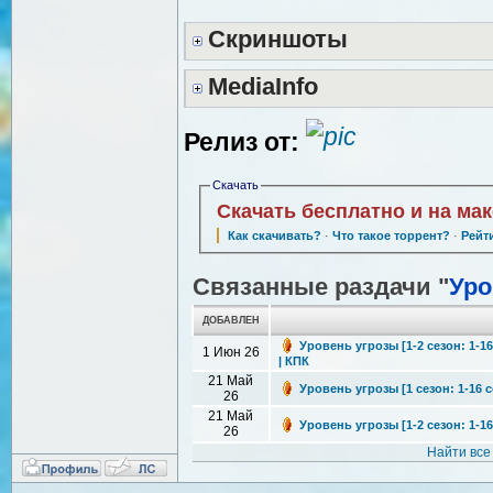
Скриншоты
MediaInfo
Релиз от:
Скачать
Скачать бесплатно и на ма
Как скачивать?
·
Что такое торрент?
·
Рейт
Связанные раздачи "
Уро
ДОБАВЛЕН
Уровень угрозы [1-2 сезон: 1-16
1 Июн 26
| КПК
21 Май
Уровень угрозы [1 сезон: 1-16 с
26
21 Май
Уровень угрозы [1-2 сезон: 1-1
26
Найти все