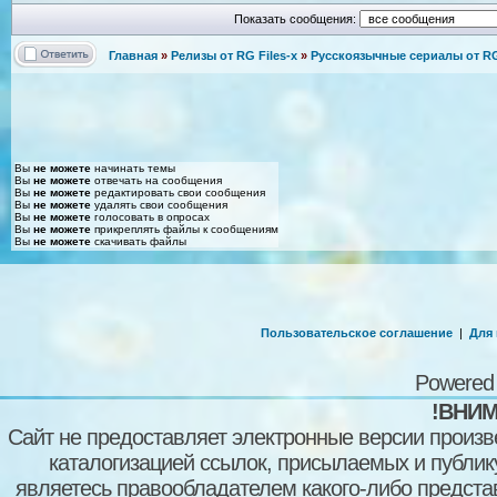
Показать сообщения:
Главная
»
Релизы от RG Files-x
»
Русскоязычные сериалы от RG 
Вы
не можете
начинать темы
Вы
не можете
отвечать на сообщения
Вы
не можете
редактировать свои сообщения
Вы
не можете
удалять свои сообщения
Вы
не можете
голосовать в опросах
Вы
не можете
прикреплять файлы к сообщениям
Вы
не можете
скачивать файлы
Пользовательское соглашение
|
Для
Powered
!ВНИМ
Сайт не предоставляет электронные версии произв
каталогизацией ссылок, присылаемых и публи
являетесь правообладателем какого-либо представ