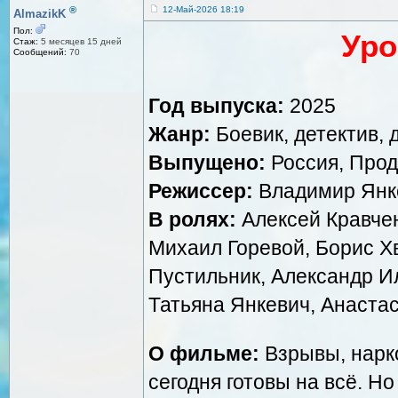
®
12-Май-2026 18:19
AlmazikK
Пол:
Уро
Стаж:
5 месяцев 15 дней
Сообщений:
70
Год выпуска:
2025
Жанр:
Боевик, детектив, 
Выпущено:
Россия, Про
Режиссер:
Владимир Янк
В ролях:
Алексей Кравче
Михаил Горевой, Борис Х
Пустильник, Александр Ил
Татьяна Янкевич, Анаста
О фильме:
Взрывы, нарк
сегодня готовы на всё. Но