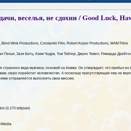
дачи, веселья, не сдохни / Good Luck, Hav
 Blind Wink Productions, Constantin Film, Robert Kulzer Productions, WAM Films
л Пенья, Зази Битц, Азим Чодри, Том Тейлор, Джуно Темпл, Риккардо Дрейто
 странного вида мужчина, похожий на бомжа. Он утверждает, что прибыл из 
вам, скоро поработит человечество. А поскольку присутствующие ему не верят
 ними отправляется выполнять свою миссию.
s (0.270 bit/pixel)
nMedia