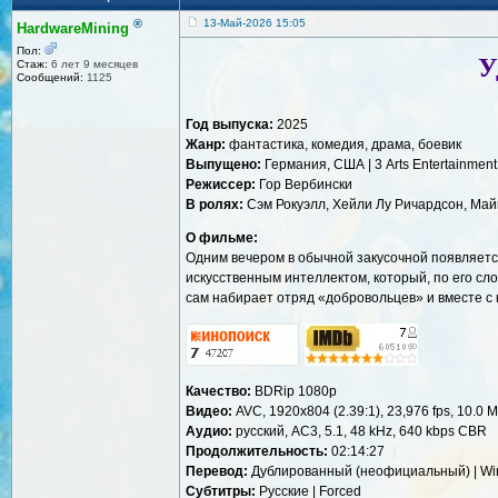
®
13-Май-2026 15:05
HardwareMining
Пол:
У
Стаж:
6 лет 9 месяцев
Сообщений:
1125
Год выпуска:
2025
Жанр:
фантастика, комедия, драма, боевик
Выпущено:
Германия, США | 3 Arts Entertainment,
Режиссер:
Гор Вербински
В ролях:
Сэм Рокуэлл, Хейли Лу Ричардсон, Майк
О фильме:
Одним вечером в обычной закусочной появляется
искусственным интеллектом, который, по его сло
сам набирает отряд «добровольцев» и вместе с
Качество:
BDRip 1080p
Видео:
AVC, 1920x804 (2.39:1), 23,976 fps, 10.0 Mb/
Аудио:
русский, AC3, 5.1, 48 kHz, 640 kbps CBR
Продолжительность:
02:14:27
Перевод:
Дублированный (неофициальный) | Wi
Субтитры:
Русские | Forced