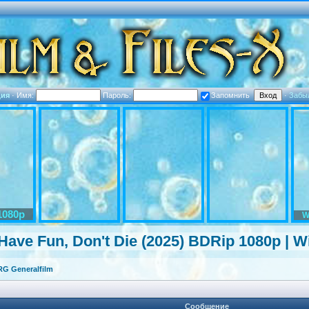
ция
·
Имя:
Пароль:
Запомнить
·
Забы
1080p
W
Have Fun, Don't Die (2025) BDRip 1080p | 
G Generalfilm
Сообщение