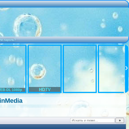
ли пароль?
HDTV
EB-DL 1080p
WinMedia