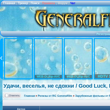
Главная
|
Трекер
|
Поиск
|
Правила
|
Форум
|
Чат
Регистра
HDTV 
WEB-DLRip-AVC
WEB-DLRip-AVC
Удачи, веселья, не сдохни / Good Luck, 
Главная
»
Релизы от RG Generalfilm
»
Зарубежные фильмы от R
Автор