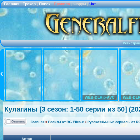
Главная
|
Трекер
|
Поиск
|
Правила
|
Форум
|
Чат
Регистра
WEB-DLRip-AVC
WEB-DLR
Кулагины [3 сезон: 1-50 серии из 50] (20
Главная
»
Релизы от RG Files-x
»
Русскоязычные сериалы от RG 
Автор