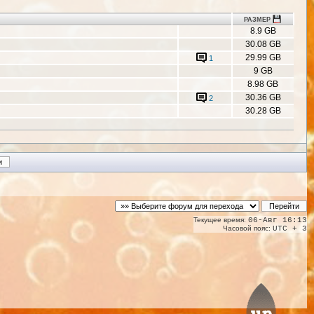
РАЗМЕР
8.9 GB
30.08 GB
29.99 GB
1
9 GB
8.98 GB
30.36 GB
2
30.28 GB
Текущее время:
06-Авг 16:13
Часовой пояс:
UTC + 3