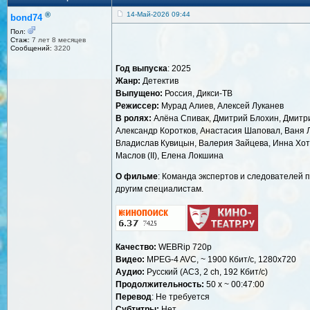
®
14-Май-2026 09:44
bond74
Пол:
Стаж:
7 лет 8 месяцев
Сообщений:
3220
Год выпуска
: 2025
Жанр:
Детектив
Выпущено:
Россия, Дикси-ТВ
Режиссер:
Мурад Алиев, Алексей Луканев
В ролях:
Алёна Спивак, Дмитрий Блохин, Дмитри
Александр Коротков, Анастасия Шаповал, Ваня 
Владислав Кувицын, Валерия Зайцева, Инна Хоте
Маслов (II), Елена Локшина
О фильме
: Команда экспертов и следователей 
другим специалистам.
Качество:
WEBRip 720p
Видео:
MPEG-4 AVC, ~ 1900 Кбит/с, 1280x720
Аудио:
Русский (AC3, 2 ch, 192 Кбит/с)
Продолжительность:
50 x ~ 00:47:00
Перевод
: Не требуется
Субтитры:
Нет