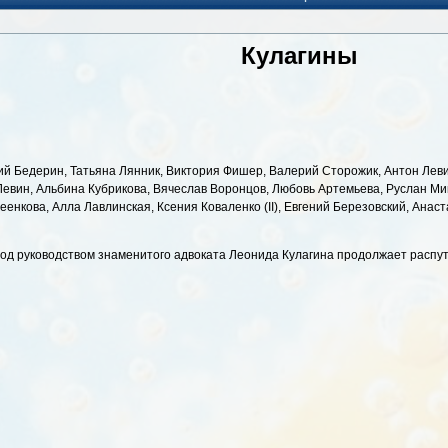
Кулагины
й Бедерин, Татьяна Лянник, Виктория Фишер, Валерий Сторожик, Антон Леви
Левин, Альбина Кубрикова, Вячеслав Воронцов, Любовь Артемьева, Руслан Ми
енкова, Алла Лавлинская, Ксения Коваленко (II), Евгений Березовский, Анас
под руководством знаменитого адвоката Леонида Кулагина продолжает распу