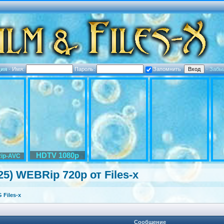
ция
·
Имя:
Пароль:
Запомнить
·
Забы
HDTV 1080p
ip-AVC
25) WEBRip 720p от Files-x
Files-x
Сообщение