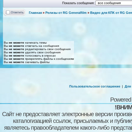
Показать сообщения:
Главная
»
Релизы от RG Generalfilm
»
Видео для КПК от RG Gene
Вы
не можете
начинать темы
Вы
не можете
отвечать на сообщения
Вы
не можете
редактировать свои сообщения
Вы
не можете
удалять свои сообщения
Вы
не можете
голосовать в опросах
Вы
не можете
прикреплять файлы к сообщениям
Вы
не можете
скачивать файлы
Пользовательское соглашение
|
Для
Powered
!ВНИМ
Сайт не предоставляет электронные версии произв
каталогизацией ссылок, присылаемых и публи
являетесь правообладателем какого-либо представ