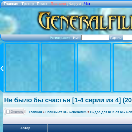
Главная
|
Трекер
|
Поиск
|
Правила
|
Форум
|
Чат
Регистрация
·
Имя:
Пароль:
Не было бы счастья [1-4 серии из 4] (20
Главная
»
Релизы от RG Generalfilm
»
Видео для КПК от RG Gene
Автор