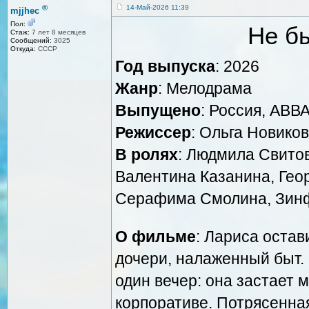
®
14-Май-2026 11:39
mjjhec
Пол:
Не б
Стаж:
7 лет 8 месяцев
Сообщений:
3025
Откуда:
СССР
Год выпуска
: 2026
Жанр
: Мелодрама
Выпущено
: Россия, АВ
Режиссер
: Ольга Новико
В ролях
: Людмила Свито
Валентина Казанина, Геор
Серафима Смолина, Зинф
О фильме
: Лариса остав
дочери, налаженный быт. 
один вечер: она застает 
корпоративе. Потрясенная