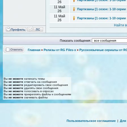
26
11 Май
Партизаны [1 сезон: 1-10 серии и
26
11 Май
Партизаны [1 сезон: 1-10 серии
26
Найти 
Показать сообщения:
Главная
»
Релизы от RG Files-x
»
Русскоязычные сериалы от RG 
Вы
не можете
начинать темы
Вы
не можете
отвечать на сообщения
Вы
не можете
редактировать свои сообщения
Вы
не можете
удалять свои сообщения
Вы
не можете
голосовать в опросах
Вы
не можете
прикреплять файлы к сообщениям
Вы
не можете
скачивать файлы
Пользовательское соглашение
|
Для