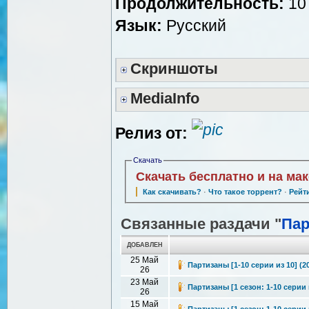
Продолжительность:
10 
Язык:
Русский
Скриншоты
MediaInfo
Релиз от:
Скачать
Скачать бесплатно и на ма
Как скачивать?
·
Что такое торрент?
·
Рейт
Связанные раздачи "
Па
ДОБАВЛЕН
25 Май
Партизаны [1-10 серии из 10] (2
26
23 Май
Партизаны [1 сезон: 1-10 серии 
26
15 Май
Партизаны [1 сезон: 1-10 серии 