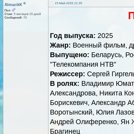
®
15-Май-2026 21:35
AlmazikK
Пол:
Стаж:
5 месяцев 15 дней
Сообщений:
70
Год выпуска:
2025
Жанр:
Военный фильм, д
Выпущено:
Беларусь, Ро
"Телекомпания НТВ"
Режиссер:
Сергей Гиргел
В ролях:
Владимир Юмато
Александрова, Никита Ко
Борискевич, Александр А
Воротынский, Юлия Лазов
Андрей Олиференко, Ян Ж
Брагинец