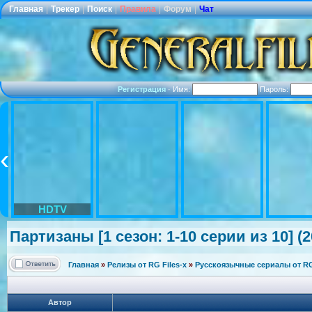
Главная
|
Трекер
|
Поиск
|
Правила
|
Форум
|
Чат
Регистрация
·
Имя:
Пароль:
HDTV
Партизаны [1 сезон: 1-10 серии из 10] (
Главная
»
Релизы от RG Files-x
»
Русскоязычные сериалы от RG 
Автор