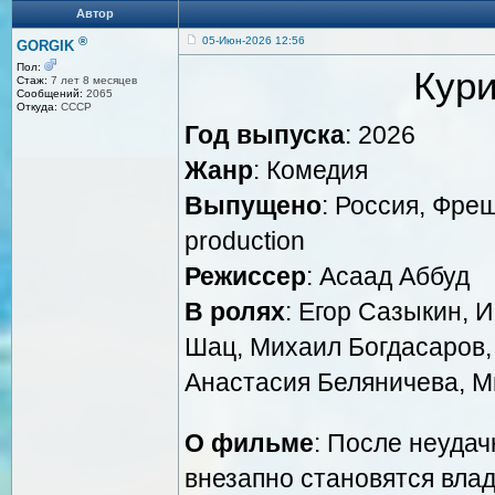
Автор
®
05-Июн-2026 12:56
GORGIK
Пол:
Кур
Стаж:
7 лет 8 месяцев
Сообщений:
2065
Откуда:
СССР
Год выпуска
: 2026
Жанр
: Комедия
Выпущено
: Россия, Фре
production
Режиссер
: Асаад Аббуд
В ролях
: Егор Сазыкин, И
Шац, Михаил Богдасаров,
Анастасия Беляничева, 
О фильме
: После неудач
внезапно становятся вла