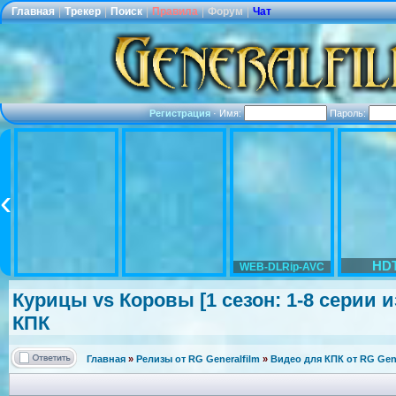
Главная
|
Трекер
|
Поиск
|
Правила
|
Форум
|
Чат
Регистрация
·
Имя:
Пароль:
HD
WEB-DLRip-AVC
Курицы vs Коровы [1 сезон: 1-8 серии из
КПК
Главная
»
Релизы от RG Generalfilm
»
Видео для КПК от RG Gene