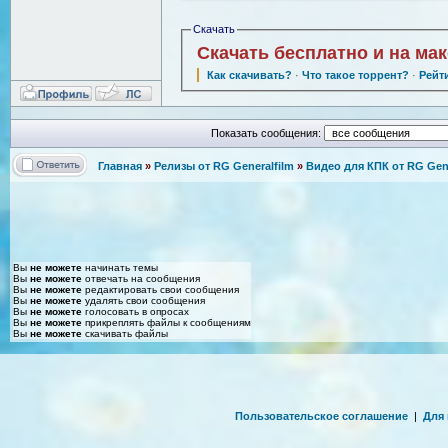
Скачать
Скачать бесплатно и на ма
Как скачивать?
·
Что такое торрент?
·
Рейт
Показать сообщения:
Главная
»
Релизы от RG Generalfilm
»
Видео для КПК от RG Gene
Вы
не можете
начинать темы
Вы
не можете
отвечать на сообщения
Вы
не можете
редактировать свои сообщения
Вы
не можете
удалять свои сообщения
Вы
не можете
голосовать в опросах
Вы
не можете
прикреплять файлы к сообщениям
Вы
не можете
скачивать файлы
Пользовательское соглашение
|
Для