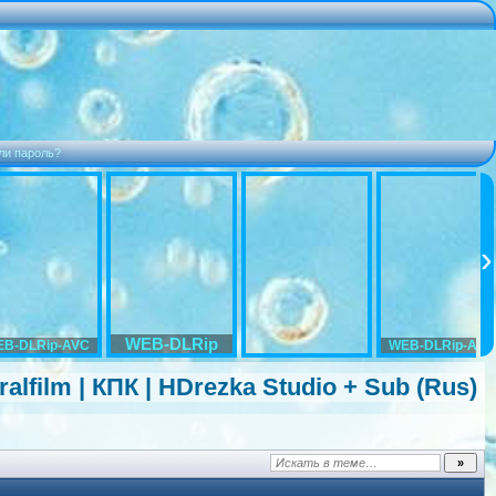
ли пароль?
WEB-DLRip
B-DLRip-AVC
WEB-DLRip-AVC
alfilm | КПК | HDrezka Studio + Sub (Rus)