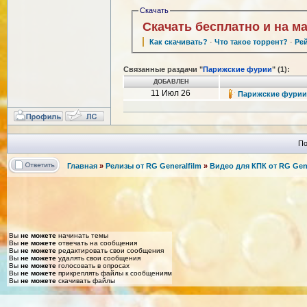
Скачать
Скачать бесплатно и на м
Как скачивать?
·
Что такое торрент?
·
Ре
Связанные раздачи "
Парижские фурии
" (1):
ДОБАВЛЕН
11 Июл 26
Парижские фурии / 
По
Главная
»
Релизы от RG Generalfilm
»
Видео для КПК от RG Gene
Вы
не можете
начинать темы
Вы
не можете
отвечать на сообщения
Вы
не можете
редактировать свои сообщения
Вы
не можете
удалять свои сообщения
Вы
не можете
голосовать в опросах
Вы
не можете
прикреплять файлы к сообщениям
Вы
не можете
скачивать файлы