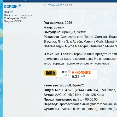
®
07-Июн-2026 09:07
GORGIK
Пол:
Стаж:
7 лет 8 месяцев
Сообщений:
2065
Откуда:
СССР
Год выпуска
: 2026
Жанр
: Боевик
Выпущено
: Франция, Netflix
Режиссер
: Седрик Николя-Троян, Самюэль Боде
В ролях
: Лина Эль Араби, Марина Фойс, Матьё 
Фатима Адум, Мусса Мааскри, Жан-Пьер Микаэл
О фильме
: Главной героине Лине предстоит от
отомстить за смерть своего отца. Но в процессе
миротворицы парижского преступного мира
Качество
: WEB-DLRip-AVC
Видео
: MPEG-4 AVC (x264), 640x264, ~ 500 kbps, 
Аудио
: AAC LC, 48.0 KHz, 2 ch, 128 Kbps
Продолжительность
: 8 x ~ 00:50:00
Перевод
: Профессиональный (многоголосый, зак
Cубтитры
: Русские вшитые [Forsed], внешние [Ful