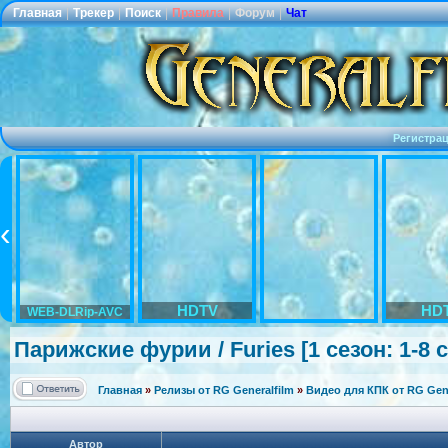
Главная
|
Трекер
|
Поиск
|
Правила
|
Форум
|
Чат
Регистра
HDTV
HD
WEB-DLRip-AVC
Парижские фурии / Furies [1 сезон: 1-8 
Главная
»
Релизы от RG Generalfilm
»
Видео для КПК от RG Gene
Автор