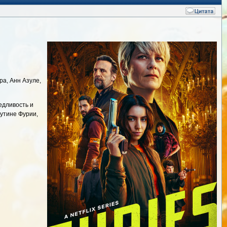
ра, Анн Азуле,
едливость и
аутине Фурии,