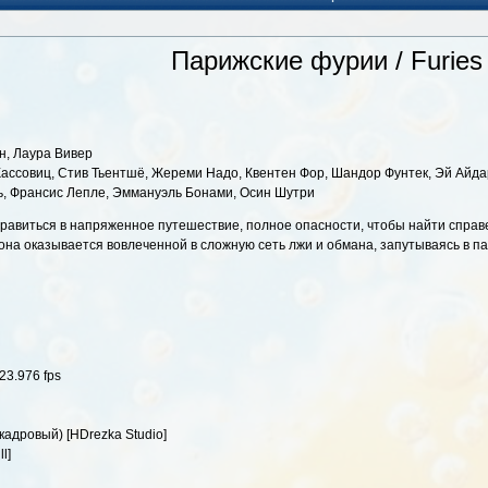
Парижские фурии / Furies
н, Лаура Вивер
Кассовиц, Стив Тьентшё, Жереми Надо, Квентен Фор, Шандор Фунтек, Эй Айда
ь, Франсис Лепле, Эммануэль Бонами, Осин Шутри
правиться в напряженное путешествие, полное опасности, чтобы найти справ
 она оказывается вовлеченной в сложную сеть лжи и обмана, запутываясь в п
23.976 fps
адровый) [HDrezka Studio]
l]