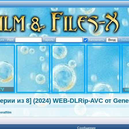
ция
·
Имя:
Пароль:
Запомнить
·
Забы
TV
WE
серии из 8] (2024) WEB-DLRip-AV
C от Gener
ralfilm
Сообщение