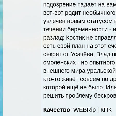
подозрение падает на ва
вот-вот родит необычног
увлечён новым статусом 
течении беременности - и
разлад: Костик не справл
есть свой план на этот с
секрет от Усачёва, Влад 
смоленских - но опытного
внешнего мира уральской 
кто-то живёт совсем по д
которой ещё не было. Или
решить проблему бескровн
Качество
: WEBRip | КПК