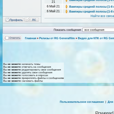
21
6 Май 21
Вампиры средней полосы [1-8 се
6 Май 21
Вампиры средней полосы [1-8 се
Найти все связ
Показать сообщения:
Главная
»
Релизы от RG Generalfilm
»
Видео для КПК от RG Gene
Вы
не можете
начинать темы
Вы
не можете
отвечать на сообщения
Вы
не можете
редактировать свои сообщения
Вы
не можете
удалять свои сообщения
Вы
не можете
голосовать в опросах
Вы
не можете
прикреплять файлы к сообщениям
Вы
не можете
скачивать файлы
Пользовательское соглашение
|
Для
Powered