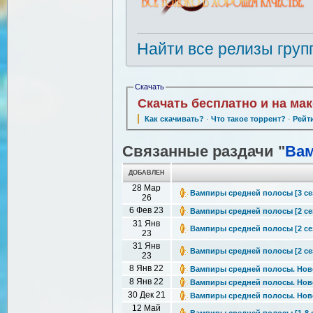
Найти все релизы груп
Скачать
Скачать бесплатно и на ма
Как скачивать?
·
Что такое торрент?
·
Рейт
Связанные раздачи "
Вам
ДОБАВЛЕН
28 Мар
Вампиры средней полосы [3 сезо
26
6 Фев 23
Вампиры средней полосы [2 сезо
31 Янв
Вампиры средней полосы [2 сезо
23
31 Янв
Вампиры средней полосы [2 сезо
23
8 Янв 22
Вампиры средней полосы. Новог
8 Янв 22
Вампиры средней полосы. Новог
30 Дек 21
Вампиры средней полосы. Новог
12 Май
Вампиры средней полосы [1-8 се