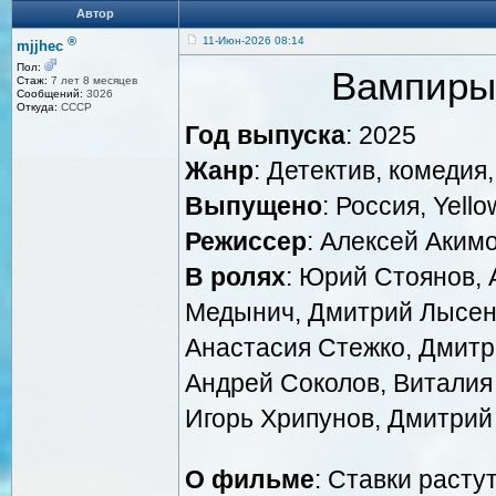
Автор
®
11-Июн-2026 08:14
mjjhec
Пол:
Вампиры
Стаж:
7 лет 8 месяцев
Сообщений:
3026
Откуда:
СССР
Год выпуска
: 2025
Жанр
: Детектив, комедия
Выпущено
: Россия, Yell
Режиссер
: Алексей Аким
В ролях
: Юрий Стоянов, 
Медынич, Дмитрий Лысенк
Анастасия Стежко, Дмитр
Андрей Соколов, Виталия
Игорь Хрипунов, Дмитрий
О фильме
: Ставки расту