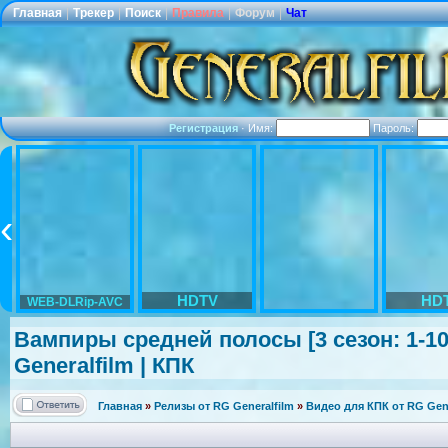
Главная
|
Трекер
|
Поиск
|
Правила
|
Форум
|
Чат
Регистрация
·
Имя:
Пароль:
HDTV
HD
WEB-DLRip-AVC
Вампиры средней полосы [3 сезон: 1-10 
Generalfilm | КПК
Главная
»
Релизы от RG Generalfilm
»
Видео для КПК от RG Gene