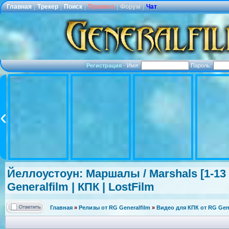
Главная
|
Трекер
|
Поиск
|
Правила
|
Форум
|
Чат
Регистрация
·
Имя:
Пароль:
Йеллоустоун:
Маршалы / Marshals [1-13 
Generalfilm | КПК | LostFilm
Главная
»
Релизы от RG Generalfilm
»
Видео для КПК от RG Gene