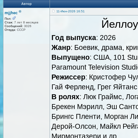
Автор
®
11-Июн-2026 16:51
mjjhec
Пол:
Йеллоу
Стаж:
7 лет 8 месяцев
Сообщений:
3026
Откуда:
СССР
Год выпуска
: 2026
Жанр
: Боевик, драма, кр
Выпущено
: США, 101 Stu
Paramount Television Stud
Режиссер
: Кристофер Чу
Гай Ферленд, Грег Яйтанс
В ролях
: Люк Граймс, Ло
Брекен Мэрилл, Эш Санто
Брингс Пленти, Морган Л
Дерой-Олсон, Майкл Рейга
Мирмонтазери и др.