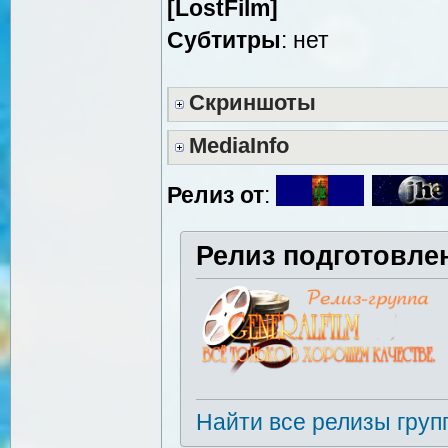
[LostFilm]
Cубтитры
: нет
Скриншоты
MediaInfo
Релиз от
:
Релиз подготовле
Найти все релизы груп