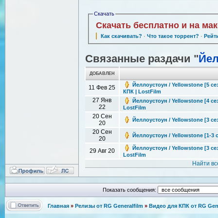
Скачать
Скачать бесплатно и на ма
Как скачивать?
·
Что такое торрент?
·
Рейт
Связанные раздачи "
Йел
ДОБАВЛЕН
Йеллоустоун / Yellowstone [5 сез
11 Фев 25
КПК | LostFilm
27 Янв
Йеллоустоун / Yellowstone [4 сез
22
LostFilm
20 Сен
Йеллоустоун / Yellowstone [3 се
20
20 Сен
Йеллоустоун / Yellowstone [1-3 
20
Йеллоустоун / Yellowstone [3 сез
29 Авг 20
LostFilm
Найти вс
Показать сообщения:
Главная
»
Релизы от RG Generalfilm
»
Видео для КПК от RG Gene