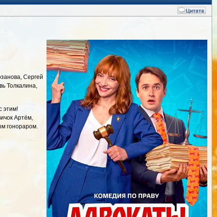
озанова, Сергей
вь Толкалина,
 этим!
ичок Артём,
ым гонораром.