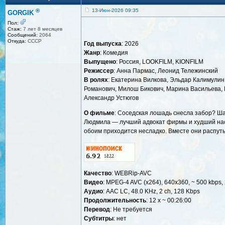
®
13-Июн-2026 09:35
GORGIK
Пол:
Стаж:
7 лет 8 месяцев
Сообщений:
2064
Откуда:
СССР
Год выпуска
: 2026
Жанр
: Комедия
Выпущено
: Россия, LOOKFILM, KIONFILM
Режиссер
: Анна Пармас, Леонид Тележинский
В ролях
: Екатерина Вилкова, Эльдар Калимулин,
Романович, Милош Бикович, Марина Васильева, Г
Александр Устюгов
О фильме
: Соседская лошадь снесла забор? Ша
Людмила — лучший адвокат фирмы и худший наст
обоим приходится несладко. Вместе они распут
Качество
: WEBRip-AVC
Видео
: MPEG-4 AVC (x264), 640x360, ~ 500 kbps, 
Аудио
: AAC LC, 48.0 KHz, 2 ch, 128 Kbps
Продолжительность
: 12 x ~ 00:26:00
Перевод
: Не требуется
Cубтитры
: нет