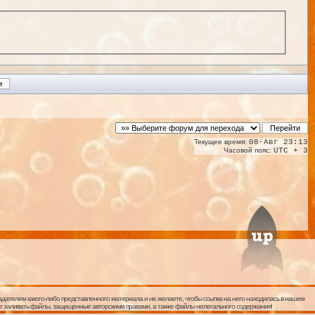
Текущее время:
08-Авг 23:13
Часовой пояс:
UTC + 3
дателем какого-либо представленного материала и не желаете, чтобы ссылка на него находилась в нашем
 не заливать файлы, защищенные авторскими правами, а также файлы нелегального содержания!