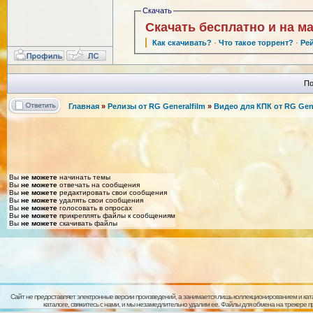
Скачать
Скачать бесплатно и на м
Как скачивать?
·
Что такое торрент?
·
Ре
По
Главная
»
Релизы от RG Generalfilm
»
Видео для КПК от RG Gene
Вы
не можете
начинать темы
Вы
не можете
отвечать на сообщения
Вы
не можете
редактировать свои сообщения
Вы
не можете
удалять свои сообщения
Вы
не можете
голосовать в опросах
Вы
не можете
прикреплять файлы к сообщениям
Вы
не можете
скачивать файлы
Сайт не предоставляет электронные версии произведений, а занимается лишь коллекционированием и кат
каталоге, свяжитесь с нами, и мы незамедлительно удалим ее. Файлы для обмена на трекере 