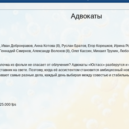
Адвокаты
 Иван Добронравов, Анна Котова (II), Руслан Братов, Егор Корешков, Ирина Р
еннадий Смирнов, Александр Волохов (II), Олег Кассин, Михаил Трухин, Любо
почка из фольги не спасает от облучения? Адвокаты «Юстасс» разберутся и с
авник на свете. Поэтому, когда её ассистентом становится амбициозный нов
ывают самые разные дела, каждый день выбирая между совестью и стабильн
25.000 fps