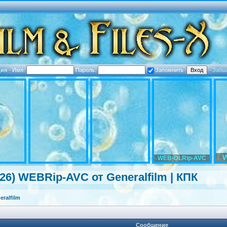
ция
·
Имя:
Пароль:
Запомнить
·
Забы
WEB-DLRip-AVC
026) WEBRip-AVC от Generalfilm | КПК
ralfilm
Сообщение