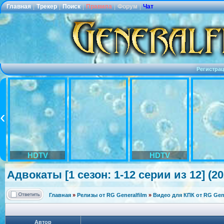
Главная
|
Трекер
|
Поиск
|
Правила
|
Форум
|
Чат
Регистра
HDTV
HDTV
Адвокаты [1 сезон: 1-12 серии из 12] (2
Главная
»
Релизы от RG Generalfilm
»
Видео для КПК от RG Gene
Автор