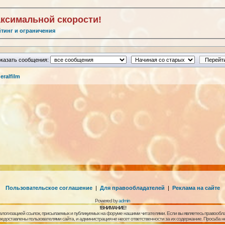
аксимальной скорости!
йтинг и ограничения
казать сообщения:
ralfilm
Пользовательское соглашение
|
Для правообладателей
|
Реклама на сайте
Powered by
admin
!ВНИМАНИЕ!
алогизацией ссылок, присылаемых и публикуемых на форуме нашими читателями. Если вы являетесь правообла
предоставлены пользователями сайта, и администрация не несет ответственности за их содержание. Просьба