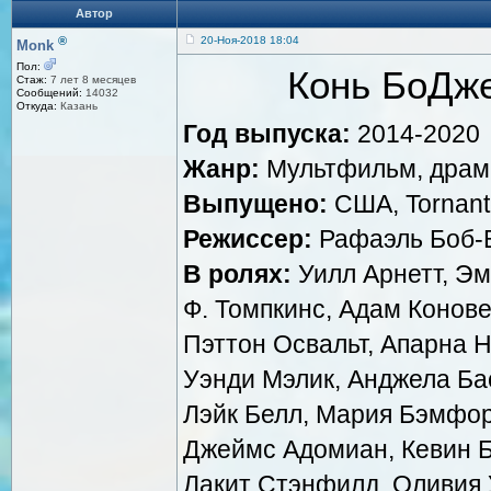
Автор
®
20-Ноя-2018 18:04
Monk
Пол:
Конь БоДже
Стаж:
7 лет 8 месяцев
Сообщений:
14032
Откуда:
Казань
Год выпуска:
2014-2020
Жанр:
Мультфильм, драма
Выпущено:
США, Tornant
Режиссер:
Рафаэль Боб-
В ролях:
Уилл Арнетт, Эм
Ф. Томпкинс, Адам Конове
Пэттон Освальт, Апарна Н
Уэнди Мэлик, Анджела Ба
Лэйк Белл, Мария Бэмфор
Джеймс Адомиан, Кевин Б
Лакит Стэнфилд, Оливия 