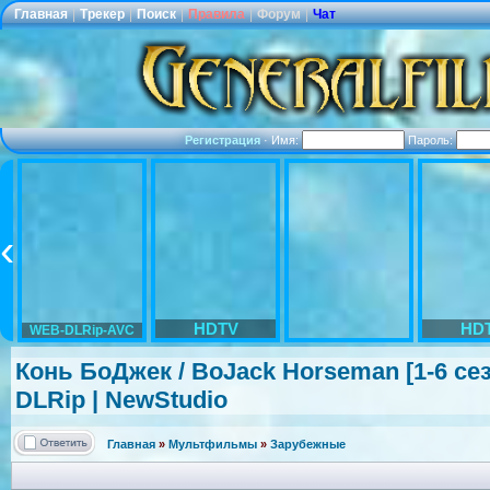
Главная
|
Трекер
|
Поиск
|
Правила
|
Форум
|
Чат
Регистрация
·
Имя:
Пароль:
HDTV
HD
WEB-DLRip-AVC
Конь БоДжек / BoJack Horseman [1-6 сез
DLRip | NewStudio
Главная
»
Мультфильмы
»
Зарубежные