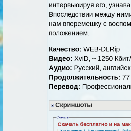
интервьюируя его, узнава
Впоследствии между ними
нам вперемешку с воспо
положением.
Качество:
WEB-DLRip
Видео:
XviD, ~ 1250 Кбит
Аудио:
Русский, английски
Продолжительность:
77 
Перевод:
Профессиональ
Скриншоты
Скачать
Скачать бесплатно и на ма
Как скачивать?
·
Что такое торрент?
·
Рейт