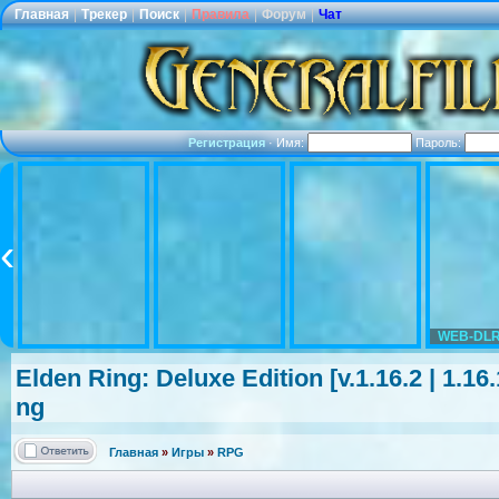
Главная
|
Трекер
|
Поиск
|
Правила
|
Форум
|
Чат
Регистрация
·
Имя:
Пароль:
WEB-DLR
Elden Ring: Deluxe Edition [v.1.16.2 | 1.
ng
Главная
»
Игры
»
RPG