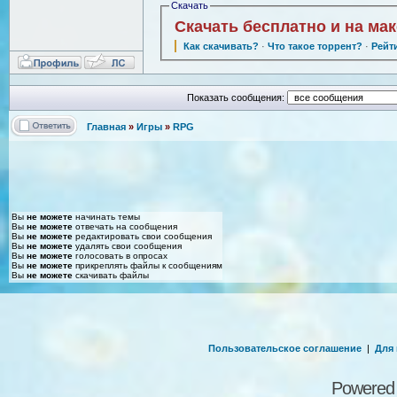
Скачать
Скачать бесплатно и на ма
Как скачивать?
·
Что такое торрент?
·
Рейт
Показать сообщения:
Главная
»
Игры
»
RPG
Вы
не можете
начинать темы
Вы
не можете
отвечать на сообщения
Вы
не можете
редактировать свои сообщения
Вы
не можете
удалять свои сообщения
Вы
не можете
голосовать в опросах
Вы
не можете
прикреплять файлы к сообщениям
Вы
не можете
скачивать файлы
Пользовательское соглашение
|
Для
Powered