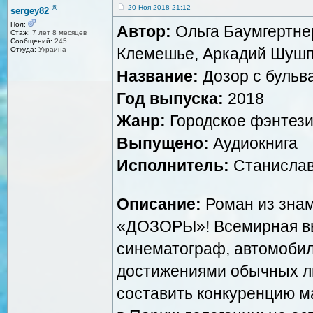
®
20-Ноя-2018 21:12
sergey82
Пол:
Автор:
Ольга Баумгертнер
Стаж:
7 лет 8 месяцев
Сообщений:
245
Клемешье, Аркадий Шуш
Откуда:
Украина
Название:
Дозор с бульв
Год выпуска:
2018
Жанр:
Городское фэнтез
Выпущено:
Аудиокнига
Исполнитель:
Станислав
Описание:
Роман из знам
«ДОЗОРЫ»! Всемирная выс
синематограф, автомоби
достижениями обычных лю
составить конкуренцию ма