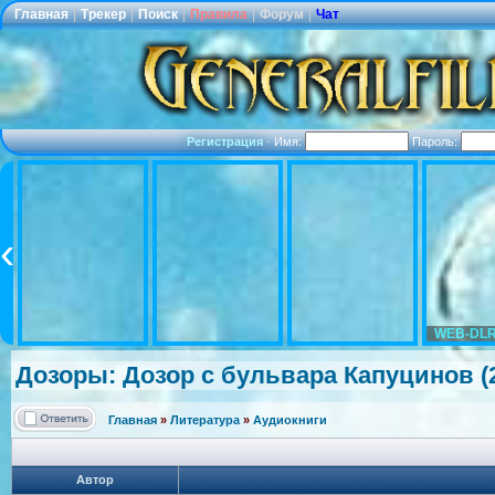
Главная
|
Трекер
|
Поиск
|
Правила
|
Форум
|
Чат
Регистрация
·
Имя:
Пароль:
WEB-DLR
Дозоры: Дозор с бульвара Капуцинов (
Главная
»
Литература
»
Аудиокниги
Автор