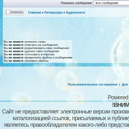
Показать сообщения:
Главная
»
Литература
»
Аудиокниги
Вы
не можете
начинать темы
Вы
не можете
отвечать на сообщения
Вы
не можете
редактировать свои сообщения
Вы
не можете
удалять свои сообщения
Вы
не можете
голосовать в опросах
Вы
не можете
прикреплять файлы к сообщениям
Вы
не можете
скачивать файлы
Пользовательское соглашение
|
Для
Powered
!ВНИМ
Сайт не предоставляет электронные версии произв
каталогизацией ссылок, присылаемых и публи
являетесь правообладателем какого-либо представ