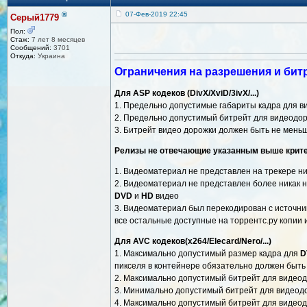
®
07-Фев-2019 22:45
Серый1779
Пол:
Стаж:
7 лет 8 месяцев
Сообщений:
3701
Откуда:
Украина
Ограничения на разрешения и бит
Для ASP кодеков (DivX/XviD/3ivX/...)
1. Предельно допустимые габариты кадра для 
2. Предельно допустимый битрейт для видеодо
3. Битрейт видео дорожки должен быть не мень
Релизы не отвечающие указанным выше крите
1. Видеоматериал не представлен на трекере ни 
2. Видеоматериал не представлен более никак 
DVD
и
HD
видео
3. Видеоматериал был перекодирован с источник
все остальные доступные на торрентс.ру копии 
Для AVC кодеков(x264/Elecard/Nero/...)
1. Максимально допустимый размер кадра для
D
пикселя в контейнере обязательно должен быть
2. Максимально допустимый битрейт для видео
3. Минимально допустимый битрейт для видеод
4. Максимально допустимый битрейт для видео