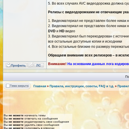
5. Во всех случаях AVC видеодорожка должна су
Релизы с видеодорожками не отвечающие ука
1. Видеоматериал не представлен более никак 
2. Видеоматериал не представлен более никак 
DVD
и
HD
видео
3. Видеоматериал был перекодирован с источник
все остальные доступные копии и исходники
4. Все остальные близкие по размеру пережаты
Обращаем внимание всех релизеров – в искл
Внимание!
На основании данных лога кодирова
По
Главная
»
Правила, инструкции, советы, FAQ и т.д.
»
Правил
Вы
не можете
начинать темы
Вы
не можете
отвечать на сообщения
Вы
не можете
редактировать свои сообщения
Вы
не можете
удалять свои сообщения
Вы
не можете
голосовать в опросах