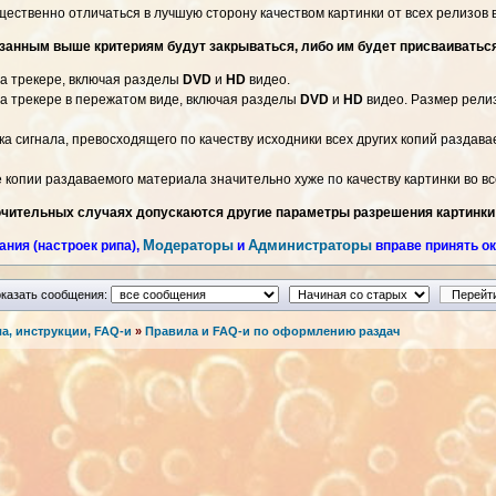
щественно отличаться в лучшую сторону качеством картинки от всех релизов 
занным выше критериям будут закрываться, либо им будет присваиватьс
на трекере, включая разделы
DVD
и
HD
видео.
на трекере в пережатом виде, включая разделы
DVD
и
HD
видео. Размер рели
а сигнала, превосходящего по качеству исходники всех других копий раздава
е копии раздаваемого материала значительно хуже по качеству картинки во 
ючительных случаях допускаются другие параметры разрешения картинки
Модераторы
Администраторы
ния (настроек рипа),
и
вправе принять ок
казать сообщения:
а, инструкции, FAQ-и
»
Правила и FAQ-и по оформлению раздач