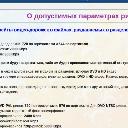
О допустимых параметрах р
рейты видео-дорожек в файлах, раздаваемых в раздел
видеодорожки:
720 по горизонтали и 544 по вертикали
.
рожки:
2000 Kbps
ше:
800Kbps
риям будут закрываться, либо им будет присваиваться временный стату
в каком другом виде, ни в одном из разделов, включая
DVD
и
HD
видео
на трекере в пережатом виде, включая разделы
DVD
и
HD
видео. Размер рели
а сигнала, превосходящего по качеству исходники всех других копий раздава
и исходники.
VD-PAL
рипов:
720 по горизонтали, 576 по вертикали
. Для
DVD-NTSC
рипов:
 указан корректный флаг анаморфности.
дорожек рипов:
2400 Kbps
.
орожек рипов:
650 Kbps
.
дорожек рипов
720p
-рипов:
5000 Kbps
.