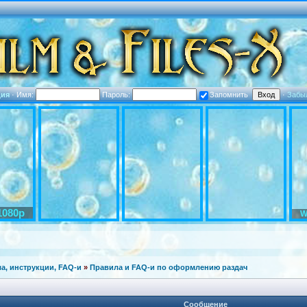
ция
·
Имя:
Пароль:
Запомнить
·
Забы
1080p
W
а, инструкции, FAQ-и
»
Правила и FAQ-и по оформлению раздач
Сообщение