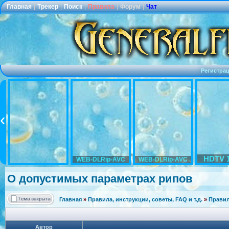
Главная
|
Трекер
|
Поиск
|
Правила
|
Форум
|
Чат
Регистра
HDTV 
WEB-DLRip-AVC
WEB-DLRip-AVC
О допустимых параметрах рипов
Главная
»
Правила, инструкции, советы, FAQ и т.д.
»
Правил
Автор