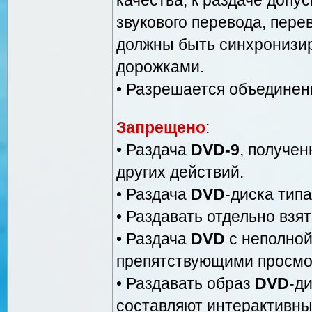
звукового перевода, пере
должны быть синхронизир
дорожками.
• Разрешается объединен
Запрещено
:
• Раздача
DVD-9
, получе
других действий.
• Раздача
DVD
-диска типа 
• Раздавать отдельно вз
• Раздача
DVD
с неполной
препятствующими просмот
• Раздавать образ
DVD
-д
составляют интерактивны