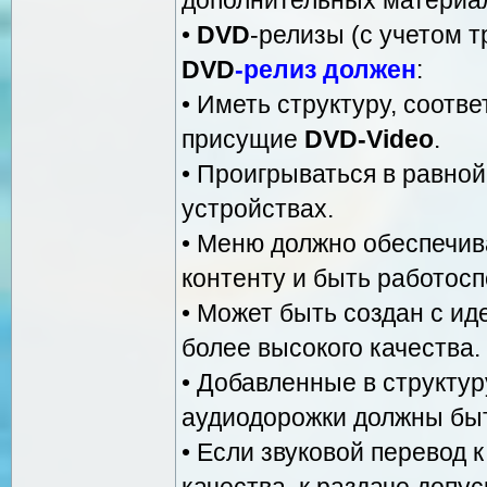
•
DVD
-релизы (с учетом 
DVD
-релиз должен
:
• Иметь структуру, соотв
присущие
DVD-Video
.
• Проигрываться в равно
устройствах.
• Меню должно обеспечи
контенту и быть работос
• Может быть создан с ид
более высокого качества.
• Добавленные в структу
аудиодорожки должны бы
• Если звуковой перевод 
качества, к раздаче допу