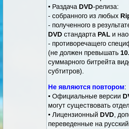
• Раздача
DVD
-релиза:
- собранного из любых
Ri
- полученного в результа
DVD
стандарта
PAL
и нао
- противоречащего спец
(не должен превышать
10
суммарного битрейта виде
субтитров).
Не являются повтором
:
• Официальные версии
D
могут существовать отде
• Лицензионный
DVD
, до
переведенные на русский я