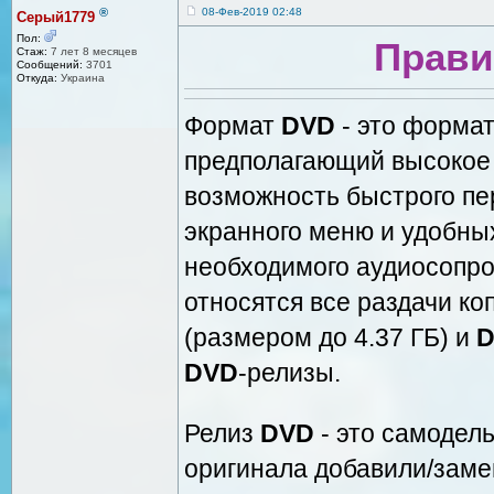
®
08-Фев-2019 02:48
Серый1779
Пол:
Прави
Стаж:
7 лет 8 месяцев
Сообщений:
3701
Откуда:
Украина
Формат
DVD
- это формат
предполагающий высокое 
возможность быстрого пе
экранного меню и удобны
необходимого аудиосопр
относятся все раздачи к
(размером до 4.37 ГБ) и
D
DVD
-релизы.
Релиз
DVD
- это самодель
оригинала добавили/заме