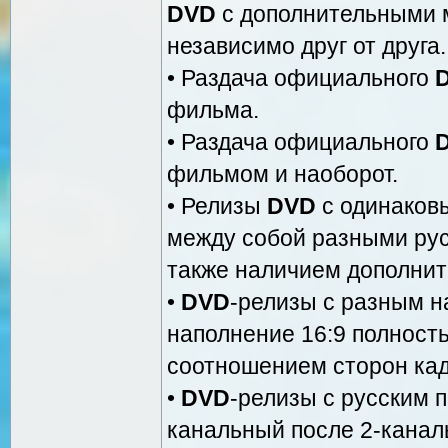
DVD
с дополнительными 
независимо друг от друга.
• Раздача официального
фильма.
• Раздача официального
фильмом и наоборот.
• Релизы
DVD
с одинаков
между собой разными рус
также наличием дополнит
•
DVD
-релизы с разным н
наполнение 16:9 полность
соотношением сторон кадр
•
DVD
-релизы с русским 
канальный после 2-каналь