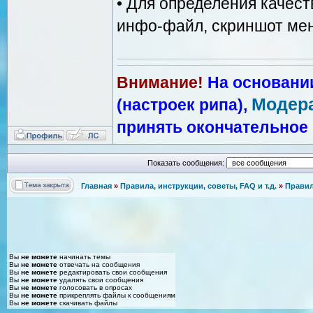
• Для определения качес
инфо-файл, скриншот мен
Внимание!
На основани
Модер
(настроек рипа),
принять окончательное 
Показать сообщения:
Главная
»
Правила, инструкции, советы, FAQ и т.д.
»
Правил
Вы
не можете
начинать темы
Вы
не можете
отвечать на сообщения
Вы
не можете
редактировать свои сообщения
Вы
не можете
удалять свои сообщения
Вы
не можете
голосовать в опросах
Вы
не можете
прикреплять файлы к сообщениям
Вы
не можете
скачивать файлы