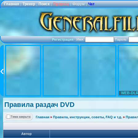
Главная
|
Трекер
|
Поиск
|
Правила
|
Форум
|
Чат
Регистрация
·
Имя:
Пароль:
WEB-DLR
Правила раздач DVD
Главная
»
Правила, инструкции, советы, FAQ и т.д.
»
Правил
Автор