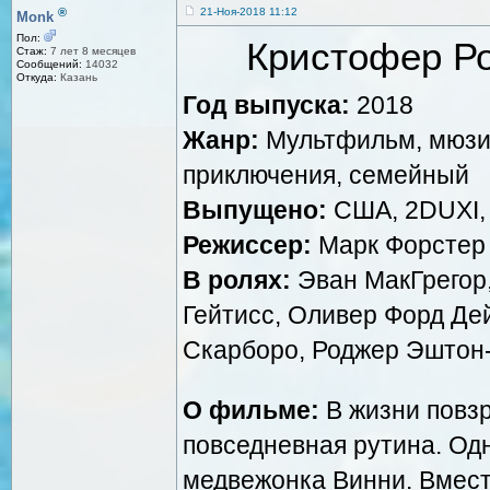
®
21-Ноя-2018 11:12
Monk
Пол:
Кристофер Роб
Стаж:
7 лет 8 месяцев
Сообщений:
14032
Откуда:
Казань
Год выпуска:
2018
Жанр:
Мультфильм, мюзик
приключения, семейный
Выпущено:
США, 2DUXІ, W
Режиссер:
Марк Форстер
В ролях:
Эван МакГрегор,
Гейтисс, Оливер Форд Де
Скарборо, Роджер Эштон-
О фильме:
В жизни повз
повседневная рутина. Одн
медвежонка Винни. Вмест