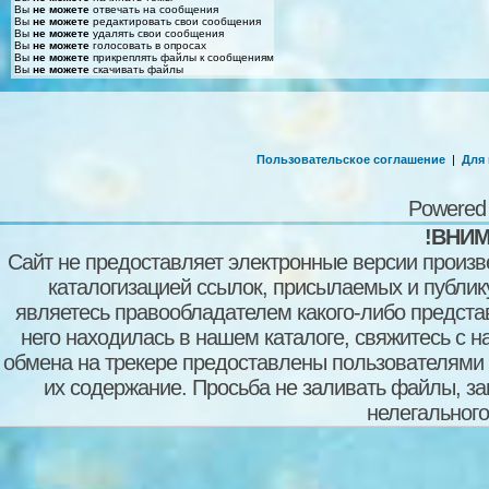
Вы
не можете
отвечать на сообщения
Вы
не можете
редактировать свои сообщения
Вы
не можете
удалять свои сообщения
Вы
не можете
голосовать в опросах
Вы
не можете
прикреплять файлы к сообщениям
Вы
не можете
скачивать файлы
Пользовательское соглашение
|
Для
Powered
!ВНИМ
Сайт не предоставляет электронные версии произв
каталогизацией ссылок, присылаемых и публи
являетесь правообладателем какого-либо представ
него находилась в нашем каталоге, свяжитесь с 
обмена на трекере предоставлены пользователями с
их содержание. Просьба не заливать файлы, з
нелегального