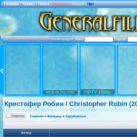
Главная
|
Трекер
|
Поиск
|
Правила
|
Форум
|
Чат
Регистрация
·
Имя:
Пароль:
HDTV 1080p
WEB-DLRip-AVC
Кристофер Робин / Christopher Robin (2
Главная
»
Фильмы
»
Зарубежные
Автор