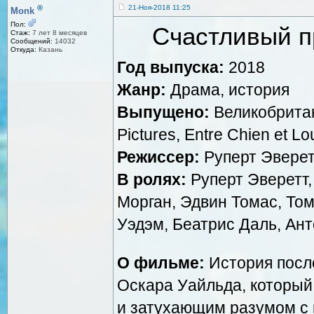
®
21-Ноя-2018 11:25
Monk
Пол:
Счастливый пр
Стаж:
7 лет 8 месяцев
Сообщений:
14032
Откуда:
Казань
Год выпуска:
2018
Жанр:
Драма, история
Выпущено:
Великобритан
Pictures, Entre Chien et L
Режиссер:
Руперт Эвере
В ролях:
Руперт Эверетт,
Морган, Эдвин Томас, То
Уэдэм, Беатрис Даль, Ан
О фильме:
История посл
Оскара Уайльда, который
и затухающим разумом с