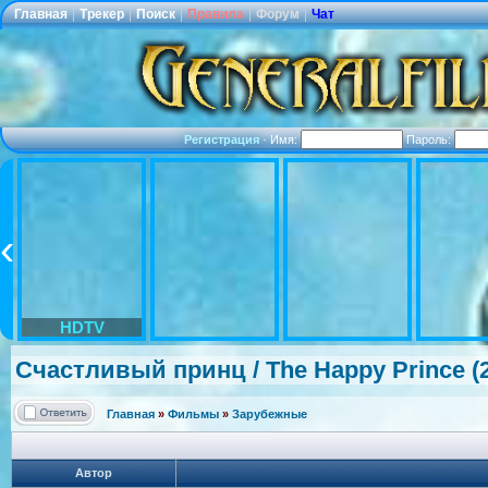
Главная
|
Трекер
|
Поиск
|
Правила
|
Форум
|
Чат
Регистрация
·
Имя:
Пароль:
HDTV
Счастливый принц / The Happy Prince 
Главная
»
Фильмы
»
Зарубежные
Автор