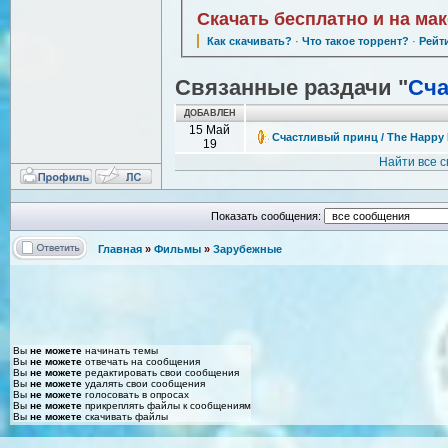
Скачать бесплатно и на ма
Как скачивать?
·
Что такое торрент?
·
Рейт
Связанные раздачи "
Сча
ДОБАВЛЕН
15 Май
Счастливый принц / The Happy P
19
Найти все 
Показать сообщения:
Главная
»
Фильмы
»
Зарубежные
Вы
не можете
начинать темы
Вы
не можете
отвечать на сообщения
Вы
не можете
редактировать свои сообщения
Вы
не можете
удалять свои сообщения
Вы
не можете
голосовать в опросах
Вы
не можете
прикреплять файлы к сообщениям
Вы
не можете
скачивать файлы