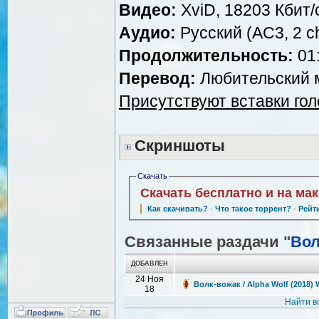
Видео:
XviD, 18203 Кбит/
Аудио:
Русский (AC3, 2 ch
Продолжительность:
01:
Перевод:
Любительский м
Присутствуют вставки го
Скриншоты
Скачать
Скачать бесплатно и на ма
Как скачивать?
·
Что такое торрент?
·
Рейт
Связанные раздачи "
Вол
ДОБАВЛЕН
24 Ноя
Волк-вожак / Alpha Wolf (2018)
18
Найти в