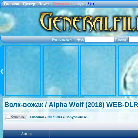
Главная
|
Трекер
|
Поиск
|
Правила
|
Форум
|
Чат
Регистрация
·
Имя:
Пароль:
Волк-вожак / Alpha Wolf (2018) WEB-DLR
Главная
»
Фильмы
»
Зарубежные
Автор