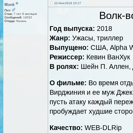
®
22-Ноя-2018 10:17
Monk
Пол:
Волк-в
Стаж:
7 лет 8 месяцев
Сообщений:
14032
Откуда:
Казань
Год выпуска:
2018
Жанр:
Ужасы, триллер
Выпущено:
США, Alpha W
Режиссер:
Кевин ВанХук
В ролях:
Шейн П. Аллен, 
О фильме:
Во время отды
Вирджиния и ее муж Джек
пусть атаку каждый переж
пробуждает худшие сторо
Качество:
WEB-DLRip