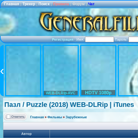
Главная
|
Трекер
|
Поиск
|
Правила
|
Форум
|
Чат
Регистрация
·
Имя:
Пароль:
HDTV 1080p
WEB-DLRip-AVC
Пазл / Puzzle (2018) WEB-DLRip | iTunes
Главная
»
Фильмы
»
Зарубежные
Автор