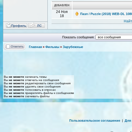
ДОБАВЛЕН
24 Ноя
Пазл / Puzzle (2018) WEB-DL 108
18
Найт
Показать сообщения:
Главная
»
Фильмы
»
Зарубежные
Вы
не можете
начинать темы
Вы
не можете
отвечать на сообщения
Вы
не можете
редактировать свои сообщения
Вы
не можете
удалять свои сообщения
Вы
не можете
голосовать в опросах
Вы
не можете
прикреплять файлы к сообщениям
Вы
не можете
скачивать файлы
Пользовательское соглашение
|
Для