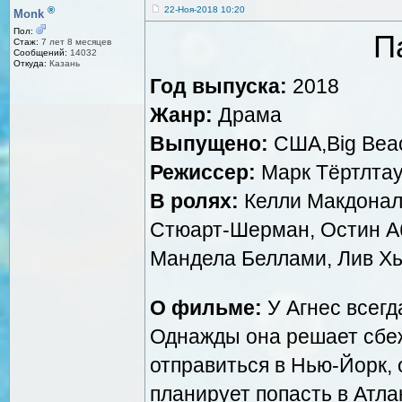
®
22-Ноя-2018 10:20
Monk
Пол:
П
Стаж:
7 лет 8 месяцев
Сообщений:
14032
Откуда:
Казань
Год выпуска:
2018
Жанр:
Драма
Выпущено:
США,Big Beach
Режиссер:
Марк Тёртлта
В ролях:
Келли Макдонал
Стюарт-Шерман, Остин Аб
Мандела Беллами, Лив Х
О фильме:
У Агнес всегд
Однажды она решает сбежа
отправиться в Нью-Йорк,
планирует попасть в Атла