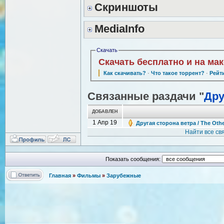
Скриншоты
MediaInfo
Скачать
Скачать бесплатно и на ма
Как скачивать?
·
Что такое торрент?
·
Рейт
Связанные раздачи "
Дру
ДОБАВЛЕН
1 Апр 19
Другая сторона ветра / The Othe
Найти все с
Показать сообщения:
Главная
»
Фильмы
»
Зарубежные