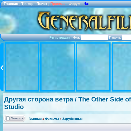
Главная
|
Трекер
|
Поиск
|
Правила
|
Форум
|
Чат
Регистрация
·
Имя:
Пароль:
Другая сторона ветра / The Other Side o
Studio
Главная
»
Фильмы
»
Зарубежные