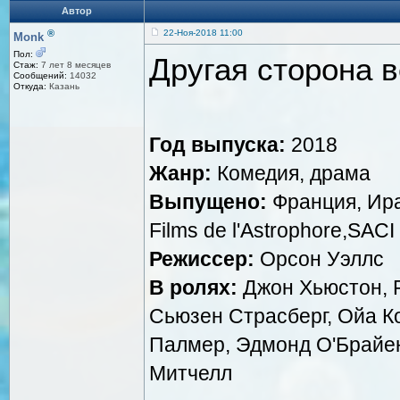
Автор
®
22-Ноя-2018 11:00
Monk
Пол:
Другая сторона ве
Стаж:
7 лет 8 месяцев
Сообщений:
14032
Откуда:
Казань
Год выпуска:
2018
Жанр:
Комедия, драма
Выпущено:
Франция, Ира
Films de l'Astrophore,SACI
Режиссер:
Орсон Уэллс
В ролях:
Джон Хьюстон, Р
Сьюзен Страсберг, Ойа К
Палмер, Эдмонд О'Брайе
Митчелл