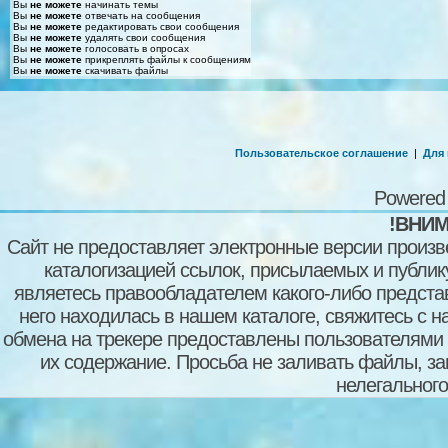
Вы
не можете
начинать темы
Вы
не можете
отвечать на сообщения
Вы
не можете
редактировать свои сообщения
Вы
не можете
удалять свои сообщения
Вы
не можете
голосовать в опросах
Вы
не можете
прикреплять файлы к сообщениям
Вы
не можете
скачивать файлы
Пользовательское соглашение
|
Для
Powered
!ВНИМ
Сайт не предоставляет электронные версии произв
каталогизацией ссылок, присылаемых и публи
являетесь правообладателем какого-либо представ
него находилась в нашем каталоге, свяжитесь с 
обмена на трекере предоставлены пользователями с
их содержание. Просьба не заливать файлы, з
нелегального