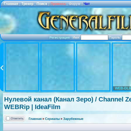
Главная
|
Трекер
|
Поиск
|
Правила
|
Форум
|
Чат
Регистрация
·
Имя:
Пароль:
WEB-DLR
Нулевой канал (Канал Зеро) / Channel Zer
WEBRip | IdeaFilm
Главная
»
Сериалы
»
Зарубежные