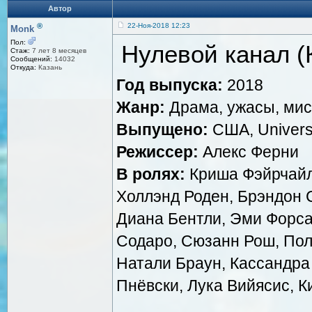
Автор
®
22-Ноя-2018 12:23
Monk
Пол:
Нулевой канал (К
Стаж:
7 лет 8 месяцев
Сообщений:
14032
Откуда:
Казань
Год выпуска:
2018
Жанр:
Драма, ужасы, мис
Выпущено:
США, Universa
Режиссер:
Алекс Ферни
В ролях:
Криша Фэйрчайлд
Холлэнд Роден, Брэндон С
Диана Бентли, Эми Форса
Содаро, Сюзанн Рош, Пол
Натали Браун, Кассандра
Пнёвски, Лука Вийясис, 