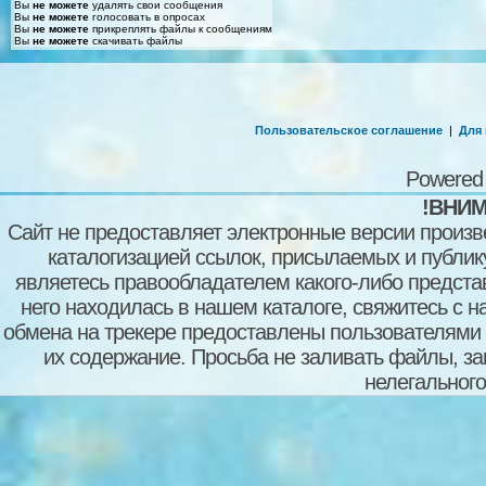
Вы
не можете
удалять свои сообщения
Вы
не можете
голосовать в опросах
Вы
не можете
прикреплять файлы к сообщениям
Вы
не можете
скачивать файлы
Пользовательское соглашение
|
Для
Powered
!ВНИМ
Сайт не предоставляет электронные версии произв
каталогизацией ссылок, присылаемых и публи
являетесь правообладателем какого-либо представ
него находилась в нашем каталоге, свяжитесь с 
обмена на трекере предоставлены пользователями с
их содержание. Просьба не заливать файлы, з
нелегального