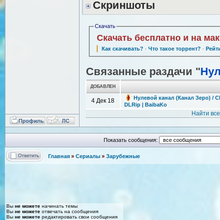
Скриншоты
Скачать
Скачать бесплатно и на ма
Как скачивать?
·
Что такое торрент?
·
Рейт
Связанные раздачи "
Нул
ДОБАВЛЕН
Нулевой канал (Канал Зеро) / Ch
4 Дек 18
DLRip | BaibaKo
Найти вс
Показать сообщения:
Главная
»
Сериалы
»
Зарубежные
Вы
не можете
начинать темы
Вы
не можете
отвечать на сообщения
Вы
не можете
редактировать свои сообщения