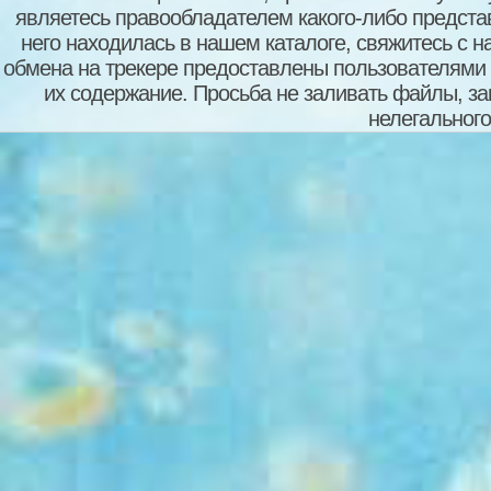
являетесь правообладателем какого-либо представ
него находилась в нашем каталоге, свяжитесь с 
обмена на трекере предоставлены пользователями с
их содержание. Просьба не заливать файлы, з
нелегального