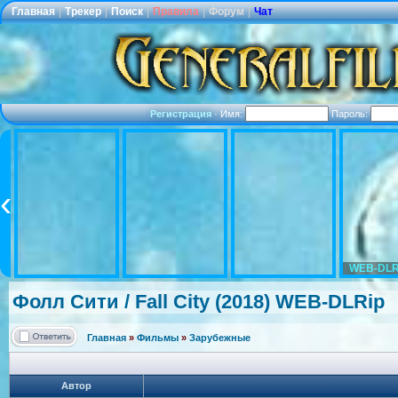
Главная
|
Трекер
|
Поиск
|
Правила
|
Форум
|
Чат
Регистрация
·
Имя:
Пароль:
WEB-DLR
Фолл Сити / Fall City (2018) WEB-DLRip
Главная
»
Фильмы
»
Зарубежные
Автор