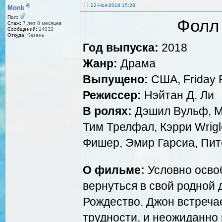
®
22-Ноя-2018 15:28
Monk
Пол:
Фолл 
Стаж:
7 лет 8 месяцев
Сообщений:
14032
Откуда:
Казань
Год выпуска:
2018
Жанр:
Драма
Выпущено:
США, Friday F
Режиссер:
Нэйтан Д. Ли
В ролях:
Дэшил Вульф, Ме
Тим Трелфал, Кэрри Wrigl
Фишер, Эмир Гарсиа, Пит
О фильме:
Условно осво
вернуться в свой родной
Рождество. Джон встреча
трудности, и неожиданно 