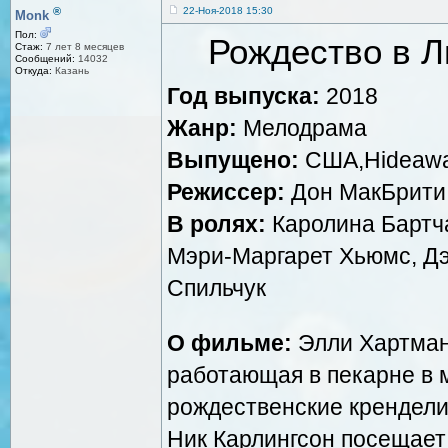
®
22-Ноя-2018 15:30
Monk
Пол:
Рождество в Лю
Стаж:
7 лет 8 месяцев
Сообщений:
14032
Откуда:
Казань
Год выпуска:
2018
Жанр:
Мелодрама
Выпущено:
США,Hideaway
Режиссер:
Дон МакБрити
В ролях:
Каролина Бартча
Мэри-Маргарет Хьюмс, Дэ
Спильчук
О фильме:
Элли Хартман
работающая в пекарне в 
рождественские крендели
Ник Карлингсон посещает