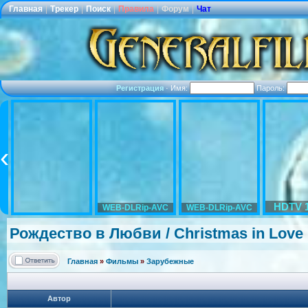
Главная
|
Трекер
|
Поиск
|
Правила
|
Форум
|
Чат
Регистрация
·
Имя:
Пароль:
HDTV 
WEB-DLRip-AVC
WEB-DLRip-AVC
Рождество в Любви / Christmas in Love
Главная
»
Фильмы
»
Зарубежные
Автор