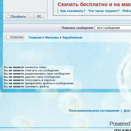
Скачать бесплатно и на ма
Как скачивать?
·
Что такое торрент?
·
Рейт
Показать сообщения:
Главная
»
Фильмы
»
Зарубежные
Вы
не можете
начинать темы
Вы
не можете
отвечать на сообщения
Вы
не можете
редактировать свои сообщения
Вы
не можете
удалять свои сообщения
Вы
не можете
голосовать в опросах
Вы
не можете
прикреплять файлы к сообщениям
Вы
не можете
скачивать файлы
Пользовательское соглашение
|
Для
Powered