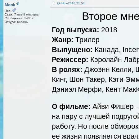
®
22-Ноя-2018 21:54
Monk
Пол:
Второе мне
Стаж:
7 лет 8 месяцев
Сообщений:
14032
Откуда:
Казань
Год выпуска:
2018
Жанр:
Трилер
Выпущено:
Канада, Incen
Режиссер:
Кэролайн Лаб
В ролях:
Джоэнн Келли, 
Кинг, Шон Такер, Кэти Э
Дэниэл Мерфи, Кент МакК
О фильме:
Айви Фишер -
на пару с лучшей подругой
работу. Но после обморок
ее жизни появляется вра