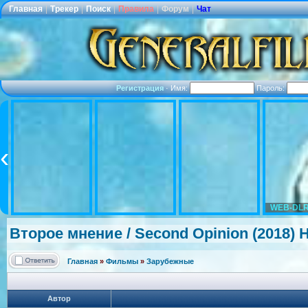
Главная
|
Трекер
|
Поиск
|
Правила
|
Форум
|
Чат
Регистрация
·
Имя:
Пароль:
WEB-DLR
Второе мнение / Second Opinion (2018)
Главная
»
Фильмы
»
Зарубежные
Автор