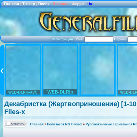
Главная
|
Трекер
|
Поиск
|
Правила
|
Форум
|
Чат
Регистрация
·
Имя:
Пароль:
WEB-DLRip
WEB-DLRip-AVC
WEB-DLR
Декабристка (Жертвоприно
шение) [1-1
Files-х
Главная
»
Релизы от RG Files-x
»
Русскоязычные сериалы от RG 