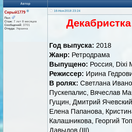
Автор
®
16-Ноя-2018 23:24
Серый1779
Пол:
Декабристка
Стаж:
7 лет 8 месяцев
Сообщений:
3701
Откуда:
Украина
Год выпуска:
2018
Жанр:
Ретродрама
Выпущено:
Россия, Dixi 
Режиссер:
Ирина Гедров
В ролях:
Светлана Ивано
Пускепалис, Вячеслав Ма
Гущин, Дмитрий Ячевский
Елена Папанова, Кристина
Калашникова, Георгий Топ
Давыдов (III)