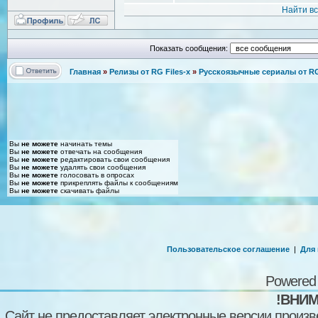
Найти в
Показать сообщения:
Главная
»
Релизы от RG Files-x
»
Русскоязычные сериалы от RG 
Вы
не можете
начинать темы
Вы
не можете
отвечать на сообщения
Вы
не можете
редактировать свои сообщения
Вы
не можете
удалять свои сообщения
Вы
не можете
голосовать в опросах
Вы
не можете
прикреплять файлы к сообщениям
Вы
не можете
скачивать файлы
Пользовательское соглашение
|
Для
Powered
!ВНИМ
Сайт не предоставляет электронные версии произв