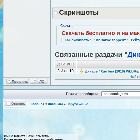
Скриншоты
Скачать
Скачать бесплатно и на ма
Как скачивать?
·
Что такое торрент?
·
Рейт
Связанные раздачи "
Ди
ДОБАВЛЕН
3 Июл 19
Дикарь / Xue bao (2018) WEBRip
Найти
Показать сообщения:
Главная
»
Фильмы
»
Зарубежные
Вы
не можете
начинать темы
Вы
не можете
отвечать на сообщения