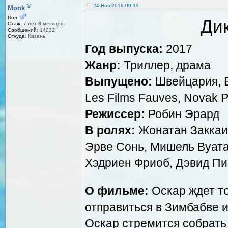
®
24-Ноя-2018 09:13
Monk
Пол:
Дик
Стаж:
7 лет 8 месяцев
Сообщений:
14032
Откуда:
Казань
Год выпуска:
2017
Жанр:
Триллер, драма
Выпущено:
Швейцария, Бе
Les Films Fauves, Novak P
Режиссер:
Робин Эрард
В ролях:
Жонатан Заккаи
Эрве Сонь, Мишель Вуата
Хэдриен Фриоб, Дэвид Пи
О фильме:
Оскар ждет то
отправиться в Зимбабве и
Оскар стремится собрать 