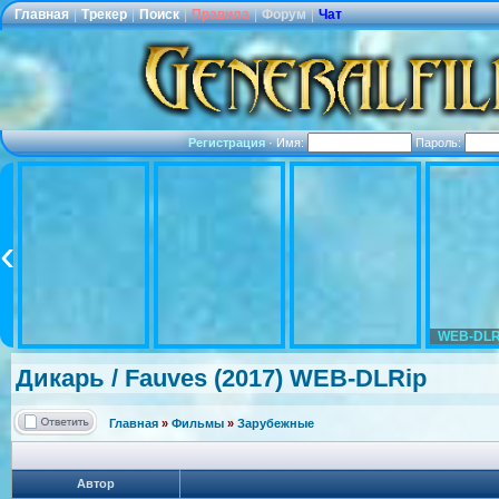
Главная
|
Трекер
|
Поиск
|
Правила
|
Форум
|
Чат
Регистрация
·
Имя:
Пароль:
WEB-DLR
Дикарь / Fauves (2017) WEB-DLRip
Главная
»
Фильмы
»
Зарубежные
Автор