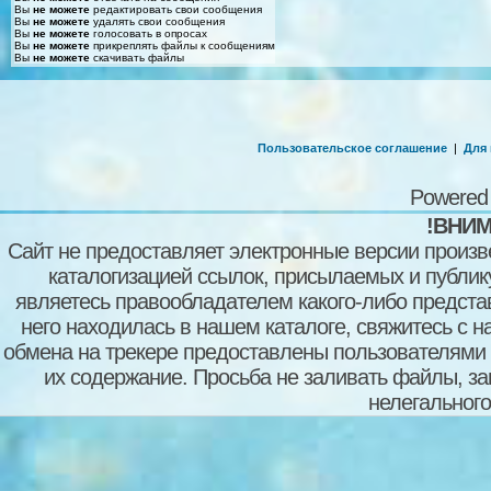
Вы
не можете
редактировать свои сообщения
Вы
не можете
удалять свои сообщения
Вы
не можете
голосовать в опросах
Вы
не можете
прикреплять файлы к сообщениям
Вы
не можете
скачивать файлы
Пользовательское соглашение
|
Для
Powered
!ВНИМ
Сайт не предоставляет электронные версии произв
каталогизацией ссылок, присылаемых и публи
являетесь правообладателем какого-либо представ
него находилась в нашем каталоге, свяжитесь с 
обмена на трекере предоставлены пользователями с
их содержание. Просьба не заливать файлы, з
нелегального