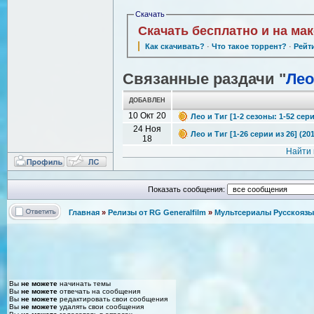
Скачать
Скачать бесплатно и на ма
Как скачивать?
·
Что такое торрент?
·
Рейт
Связанные раздачи "
Лео
ДОБАВЛЕН
10 Окт 20
Лео и Тиг [1-2 сезоны: 1-52 сер
24 Ноя
Лео и Тиг [1-26 серии из 26] (2
18
Найти 
Показать сообщения:
Главная
»
Релизы от RG Generalfilm
»
Мультсериалы Русскоязыч
Вы
не можете
начинать темы
Вы
не можете
отвечать на сообщения
Вы
не можете
редактировать свои сообщения
Вы
не можете
удалять свои сообщения