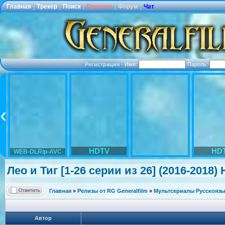
Главная
|
Трекер
|
Поиск
|
Правила
|
Форум
|
Чат
Регистрация
·
Имя:
Пароль:
HDTV
HD
WEB-DLRip-AVC
Лео и Тиг [1-26 серии из 26] (2016-2018)
Главная
»
Релизы от RG Generalfilm
»
Мультсериалы Русскоязыч
Автор