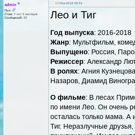
®
17-Ноя-2018 09:53
admin
Лео и Тиг
Пол:
Стаж:
7 лет 8 месяцев
Сообщений:
30
Год выпуска
: 2016-2018
Жанр
: Мультфильм, коме
Выпущено
: Россия, Пар
Режиссер
: Александр Лю
В ролях
: Агния Кузнецов
Назаров, Диамид Виногр
О фильме
: В лесах Прим
по имени Лео. Он очень ре
осталась только мама. А 
Тиг. Неразлучные друзья,