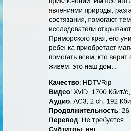
приключений. Им все инт
явлениями природы, разг
состязания, помогают те
исследователи открывают
Приморского края, его ун
ребенка приобретает маг
помогать всем, кто верит 
живем, это наш дом...
Качество
: HDTVRip
Видео
: XviD, 1700 Кбит/с
Аудио
: AC3, 2 ch, 192 Кби
Продолжительность
: 26
Перевод
: Не требуется
Cубтитры
: нет