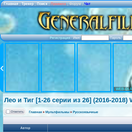
Главная
|
Трекер
|
Поиск
|
Правила
|
Форум
|
Чат
Регистрация
·
Имя:
Пароль:
WEB-DLR
Лео и Тиг [1-26 серии из 26] (2016-2018
Главная
»
Мультфильмы
»
Русскоязычные
Автор