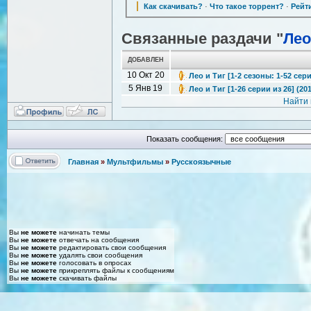
Как скачивать?
·
Что такое торрент?
·
Рейт
Связанные раздачи "
Лео
ДОБАВЛЕН
10 Окт 20
Лео и Тиг [1-2 сезоны: 1-52 сер
5 Янв 19
Лео и Тиг [1-26 серии из 26] (20
Найти 
Показать сообщения:
Главная
»
Мультфильмы
»
Русскоязычные
Вы
не можете
начинать темы
Вы
не можете
отвечать на сообщения
Вы
не можете
редактировать свои сообщения
Вы
не можете
удалять свои сообщения
Вы
не можете
голосовать в опросах
Вы
не можете
прикреплять файлы к сообщениям
Вы
не можете
скачивать файлы