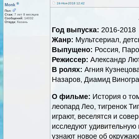
®
24-Ноя-2018 12:42
Monk
Пол:
Стаж:
7 лет 8 месяцев
Сообщений:
14032
Откуда:
Казань
Год выпуска:
2016-2018
Жанр:
Мультсериал, детс
Выпущено:
Россия, Паро
Режиссер:
Александр Лю
В ролях:
Агния Кузнецова
Назаров, Диамид Виногр
О фильме:
История о том
леопард Лео, тигренок Ти
играют, веселятся и сове
исследуют удивительную 
узнают новое об окружаю