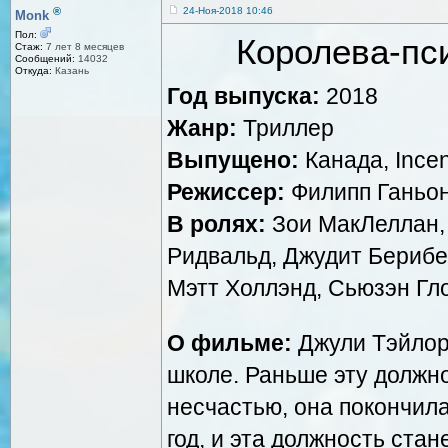
®
24-Ноя-2018 10:46
Monk
Пол:
Королева-пс
Стаж:
7 лет 8 месяцев
Сообщений:
14032
Откуда:
Казань
Год выпуска:
2018
Жанр:
Триллер
Выпущено:
Канада, Incen
Режиссер:
Филипп Ганьо
В ролях:
Зои МакЛеллан,
Ридвальд, Джудит Берибе
Мэтт Холлэнд, Сьюзэн Гл
О фильме:
Джули Тэйлор
школе. Раньше эту должно
несчастью, она покончила
год, и эта должность стан