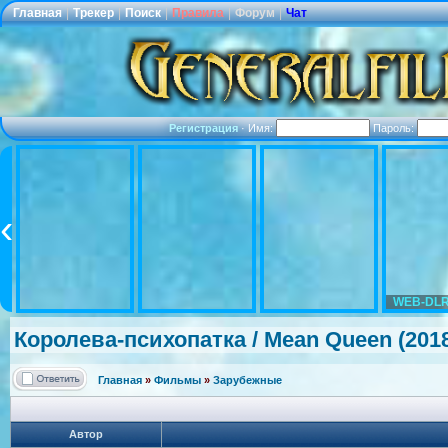
Главная
|
Трекер
|
Поиск
|
Правила
|
Форум
|
Чат
Регистрация
·
Имя:
Пароль:
WEB-DLR
Королева-пси
хопатка / Mean Queen (201
Главная
»
Фильмы
»
Зарубежные
Автор