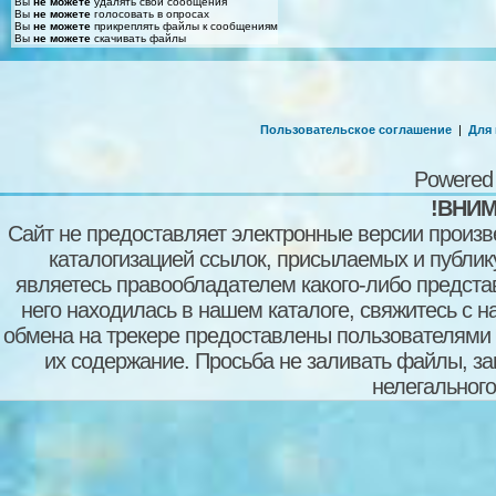
Вы
не можете
удалять свои сообщения
Вы
не можете
голосовать в опросах
Вы
не можете
прикреплять файлы к сообщениям
Вы
не можете
скачивать файлы
Пользовательское соглашение
|
Для
Powered
!ВНИМ
Сайт не предоставляет электронные версии произв
каталогизацией ссылок, присылаемых и публи
являетесь правообладателем какого-либо представ
него находилась в нашем каталоге, свяжитесь с 
обмена на трекере предоставлены пользователями с
их содержание. Просьба не заливать файлы, з
нелегального