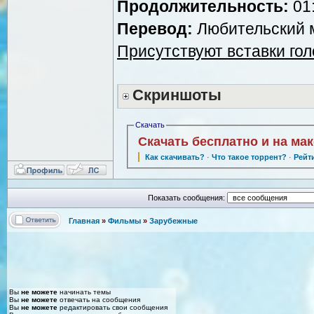
Продолжительность:
01:
Перевод:
Любительский м
Присутствуют вставки го
Скриншоты
Скачать
Скачать бесплатно и на ма
Как скачивать?
·
Что такое торрент?
·
Рейт
Показать сообщения:
Главная
»
Фильмы
»
Зарубежные
Вы
не можете
начинать темы
Вы
не можете
отвечать на сообщения
Вы
не можете
редактировать свои сообщения