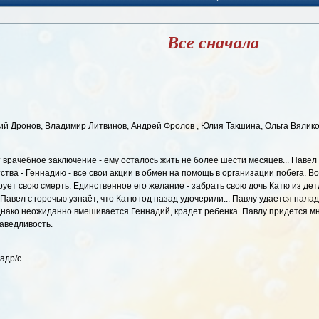
Все сначала
ий Дронов, Владимир Литвинов, Андрей Фролов , Юлия Такшина, Ольга Вялик
врачебное заключение - ему осталось жить не более шести месяцев... Павел
ства - Геннадию - все свои акции в обмен на помощь в организации побега. В
ует свою смерть. Единственное его желание - забрать свою дочь Катю из дет
Павел с горечью узнаёт, что Катю год назад удочерили... Павлу удается нала
нако неожиданно вмешивается Геннадий, крадет ребенка. Павлу придется м
раведливость.
кадр/с