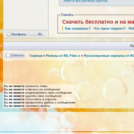
Найти все релизы группы
Скачать
Скачать бесплатно и на м
Как скачивать?
·
Что такое торрент?
·
Ре
По
Главная
»
Релизы от RG Files-x
»
Русскоязычные сериалы от RG 
Вы
не можете
начинать темы
Вы
не можете
отвечать на сообщения
Вы
не можете
редактировать свои сообщения
Вы
не можете
удалять свои сообщения
Вы
не можете
голосовать в опросах
Вы
не можете
прикреплять файлы к сообщениям
Вы
не можете
скачивать файлы