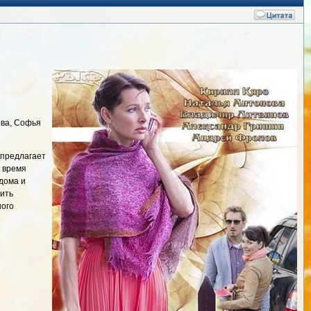
ова, Софья
 предлагает
о время
дома и
дить
ного