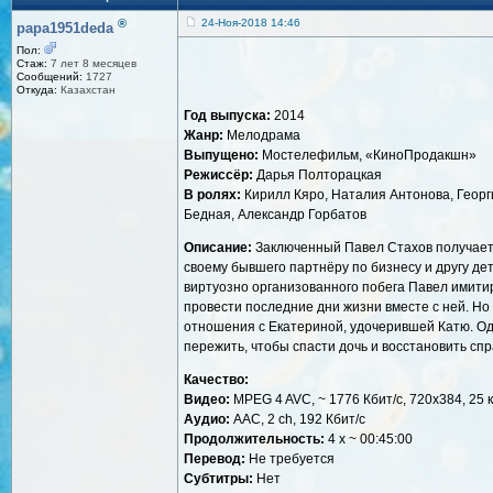
®
24-Ноя-2018 14:46
papa1951deda
Пол:
Стаж:
7 лет 8 месяцев
Сообщений:
1727
Откуда:
Казахстан
Год выпуска:
2014
Жанр:
Мелодрама
Выпущено:
Мостелефильм, «КиноПродакшн»
Режиссёр:
Дарья Полторацкая
В ролях:
Кирилл Кяро, Наталия Антонова, Георг
Бедная, Александр Горбатов
Описание:
Заключенный Павел Стахов получает 
своему бывшего партнёру по бизнесу и другу дет
виртуозно организованного побега Павел имитир
провести последние дни жизни вместе с ней. Но 
отношения с Екатериной, удочерившей Катю. Од
пережить, чтобы спасти дочь и восстановить сп
Качество:
Видео:
MPEG 4 AVC, ~ 1776 Кбит/с, 720x384, 25 
Аудио:
AAC, 2 ch, 192 Кбит/с
Продолжительность:
4 x ~ 00:45:00
Перевод:
Не требуется
Субтитры:
Нет