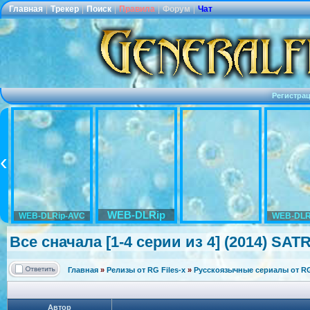
Главная
|
Трекер
|
Поиск
|
Правила
|
Форум
|
Чат
Регистра
WEB-DLRip
WEB-DLRip-AVC
WEB-DLR
Все сначала [1-4 серии из 4] (2014) SATR
Главная
»
Релизы от RG Files-x
»
Русскоязычные сериалы от RG 
Автор