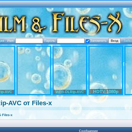
ция
·
Имя:
Пароль:
Запомнить
·
Забы
HDTV 1080p
ip-AVC
WEB-DLRip-AVC
ip-AVC от Files-x
Files-x
Сообщение