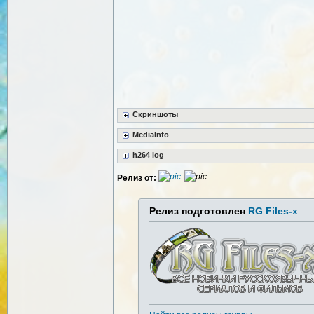
Скриншоты
MediaInfo
h264 log
Релиз от:
Релиз подготовлен
RG Files-x