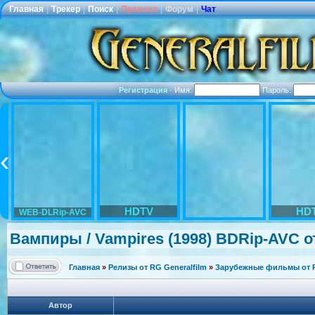
Главная
|
Трекер
|
Поиск
|
Правила
|
Форум
|
Чат
Регистрация
·
Имя:
Пароль:
HDTV
HD
WEB-DLRip-AVC
Вампиры / Vampires (1998) BDRip-AVC от
Главная
»
Релизы от RG Generalfilm
»
Зарубежные фильмы от R
Автор