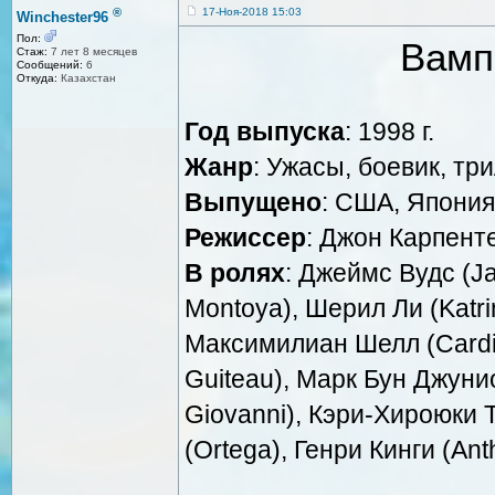
®
17-Ноя-2018 15:03
Winchester96
Пол:
Вамп
Стаж:
7 лет 8 месяцев
Сообщений:
6
Откуда:
Казахстан
Год выпуска
: 1998 г.
Жанр
: Ужасы, боевик, тр
Выпущено
: США, Япония
Режиссер
: Джон Карпент
В ролях
: Джеймс Вудс (J
Montoya), Шерил Ли (Katri
Максимилиан Шелл (Cardin
Guiteau), Марк Бун Джунио
Giovanni), Кэри-Хироюки 
(Ortega), Генри Кинги (An