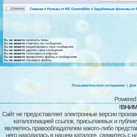
Главная
»
Релизы от RG Generalfilm
»
Зарубежные фильмы от R
Вы
не можете
начинать темы
Вы
не можете
отвечать на сообщения
Вы
не можете
редактировать свои сообщения
Вы
не можете
удалять свои сообщения
Вы
не можете
голосовать в опросах
Вы
не можете
прикреплять файлы к сообщениям
Вы
не можете
скачивать файлы
Пользовательское соглашение
|
Для
Powered
!ВНИМ
Сайт не предоставляет электронные версии произв
каталогизацией ссылок, присылаемых и публи
являетесь правообладателем какого-либо представ
него находилась в нашем каталоге, свяжитесь с 