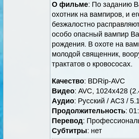
О фильме
: По заданию 
охотник на вампиров, и ег
безжалостно расправляютс
особо опасный вампир Вал
рождения. В охоте на ва
молодой священник, воор
трактатов о кровососах.
Качество
: BDRip-AVC
Видео
: AVC, 1024x428 (2.
Аудио
: Русский / AC3 / 5.1
Продолжительность
: 01
Перевод
: Профессионал
Cубтитры
: нет