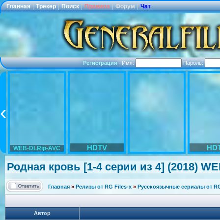
Главная
|
Трекер
|
Поиск
|
Правила
|
Форум
|
Чат
Регистрация
·
Имя:
Пароль:
HDTV
HD
WEB-DLRip-AVC
Родная кровь [1-4 серии из 4] (2018) WE
Главная
»
Релизы от RG Files-x
»
Русскоязычные сериалы от RG 
Автор