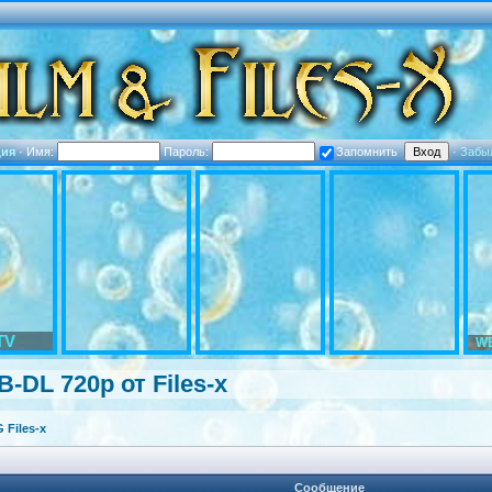
ция
·
Имя:
Пароль:
Запомнить
·
Забы
TV
WE
B-DL 720p от Files-x
Files-x
Сообщение