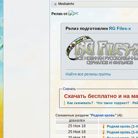
MediaInfo
Релиз от:
Релиз подготовлен
RG Files-x
Найти все релизы группы
Скачать
Скачать бесплатно и на м
Как скачивать?
·
Что такое торрент?
·
Ре
Связанные раздачи "
Родная кровь
" (4):
ДОБАВЛЕН
25 Ноя 18
Родная кровь [1-4 
25 Ноя 18
Родная кровь [1-4 
25 Ноя 18