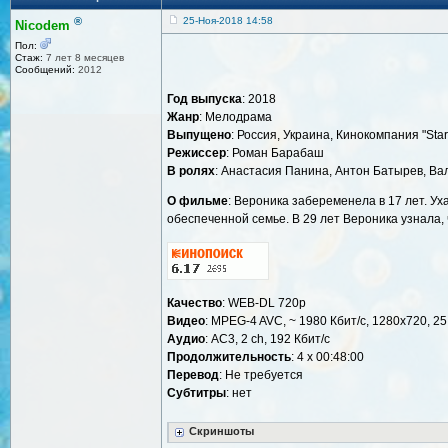
®
25-Ноя-2018 14:58
Nicodem
Пол:
Стаж:
7 лет 8 месяцев
Сообщений:
2012
Год выпуска
: 2018
Жанр
: Мелодрама
Выпущено
: Россия, Украина, Кинокомпания "Star
Режиссер
: Роман Барабаш
В ролях
: Анастасия Панина, Антон Батырев, Ва
О фильме
: Вероника забеременела в 17 лет. У
обеспеченной семье. В 29 лет Вероника узнала, 
Качество
: WEB-DL 720p
Видео
: MPEG-4 AVC, ~ 1980 Кбит/с, 1280x720, 25
Аудио
: AC3, 2 ch, 192 Кбит/с
Продолжительность
: 4 х 00:48:00
Перевод
: Не требуется
Cубтитры
: нет
Скриншоты