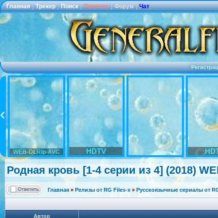
Главная
|
Трекер
|
Поиск
|
Правила
|
Форум
|
Чат
Регистра
HDTV
HD
WEB-DLRip-AVC
Родная кровь [1-4 серии из 4] (2018) WE
Главная
»
Релизы от RG Files-x
»
Русскоязычные сериалы от RG 
Автор