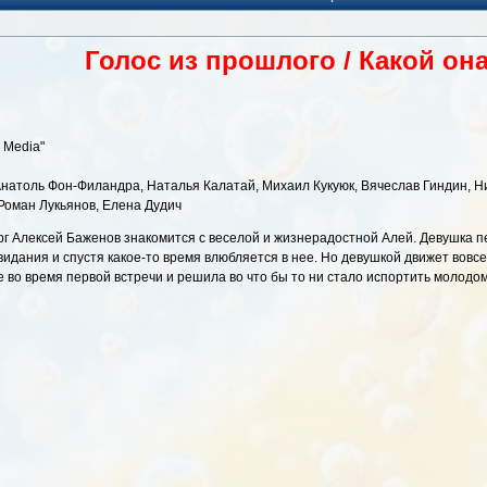
Голос из прошлого / Какой он
 Media"
 Анатоль Фон-Филандра, Наталья Калатай, Михаил Кукуюк, Вячеслав Гиндин, Н
 Роман Лукьянов, Елена Дудич
г Алексей Баженов знакомится с веселой и жизнерадостной Алей. Девушка пе
видания и спустя какое-то время влюбляется в нее. Но девушкой движет вовсе
 во время первой встречи и решила во что бы то ни стало испортить молодом