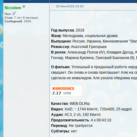
®
25-Ноя-2018 15:43
Nicodem
Пол:
Стаж:
7 лет 8 месяцев
Сообщений:
2009
Год выпуска
: 2018
Жанр
: Мелодрама, социальная драма
Выпущено
: Россия, Украина, Кинокомпания "Star
Режиссер
: Анатолий Григорьев
В ролях
: Александр Попов (IV), Клавдия Дрозд,
Гончар, Марина Куклина, Григорий Бакланов (II),
О фильме
: Успешный и преданный работе хирур
смущает. Он снова и снова приглашает Алю на с
сделала ее инвалидом. Аля узнала обидчика еще
Качество
: WEB-DLRip
Видео
: XviD, ~ 1744 Кбит/с, 720x400, 25 кадр/с
Аудио
: AC3, 2 ch, 192 Кбит/с
Продолжительность
: 4 х 00:43:10
Перевод
: Не требуется
Cубтитры
: нет