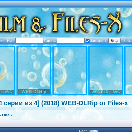
ция
·
Имя:
Пароль:
Запомнить
·
Забы
WEB-DLRip
ip-AVC
WEB-DLRip-AVC
 серии из 4] (2018) WEB-DLRip от Files-x
Files-x
Сообщение