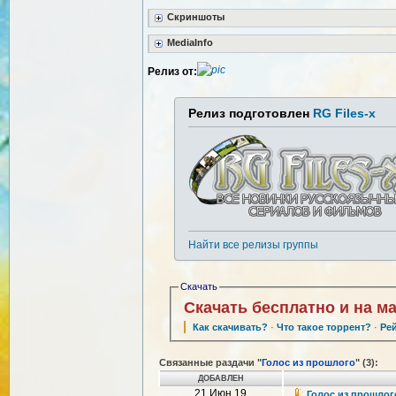
Скриншоты
MediaInfo
Релиз от:
Релиз подготовлен
RG Files-x
Найти все релизы группы
Скачать
Скачать бесплатно и на м
Как скачивать?
·
Что такое торрент?
·
Ре
Связанные раздачи "
Голос из прошлого
" (3):
ДОБАВЛЕН
21 Июн 19
Голос из прошлого