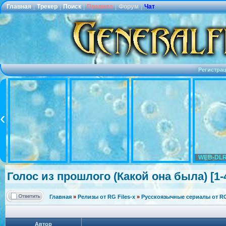
Главная
|
Трекер
|
Поиск
|
Правила
|
Форум
|
Чат
Регистра
WEB-DLR
Голос из прошлого (Какой она была) [1-4
Главная
»
Релизы от RG Files-x
»
Русскоязычные сериалы от RG 
Автор