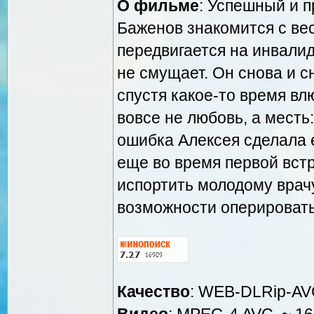
О фильме
: Успешный и 
Баженов знакомится с ве
передвигается на инвалид
не смущает. Он снова и с
спустя какое-то время вл
вовсе не любовь, а месть
ошибка Алексея сделала 
еще во время первой встр
испортить молодому врачу
возможности оперировать.
Качество
: WEB-DLRip-A
Видео
: MPEG-4 AVC, ~ 16