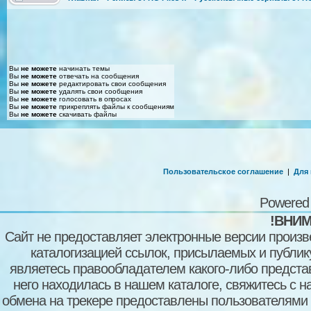
Вы
не можете
начинать темы
Вы
не можете
отвечать на сообщения
Вы
не можете
редактировать свои сообщения
Вы
не можете
удалять свои сообщения
Вы
не можете
голосовать в опросах
Вы
не можете
прикреплять файлы к сообщениям
Вы
не можете
скачивать файлы
Пользовательское соглашение
|
Для
Powered
!ВНИМ
Сайт не предоставляет электронные версии произв
каталогизацией ссылок, присылаемых и публи
являетесь правообладателем какого-либо представ
него находилась в нашем каталоге, свяжитесь с 
обмена на трекере предоставлены пользователями с