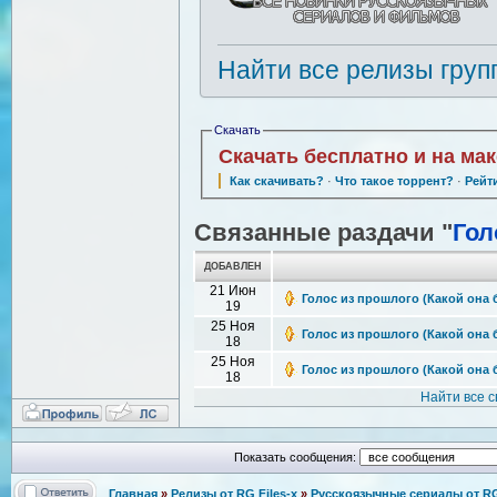
Найти все релизы груп
Скачать
Скачать бесплатно и на ма
Как скачивать?
·
Что такое торрент?
·
Рейт
Связанные раздачи "
Гол
ДОБАВЛЕН
21 Июн
Голос из прошлого (Какой она б
19
25 Ноя
Голос из прошлого (Какой она бы
18
25 Ноя
Голос из прошлого (Какой она бы
18
Найти все 
Показать сообщения:
Главная
»
Релизы от RG Files-x
»
Русскоязычные сериалы от RG 