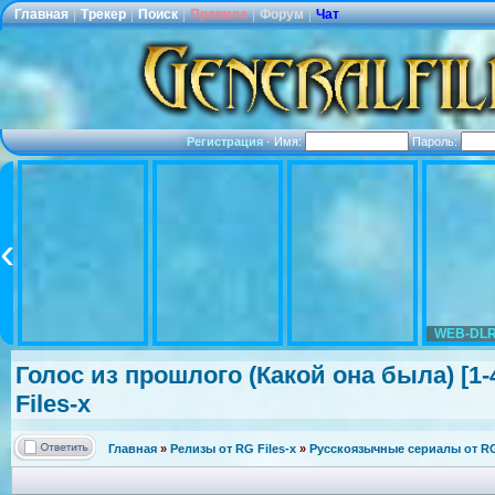
Главная
|
Трекер
|
Поиск
|
Правила
|
Форум
|
Чат
Регистрация
·
Имя:
Пароль:
WEB-DLR
Голос из прошлого (Какой она была) [1-
Files-x
Главная
»
Релизы от RG Files-x
»
Русскоязычные сериалы от RG 