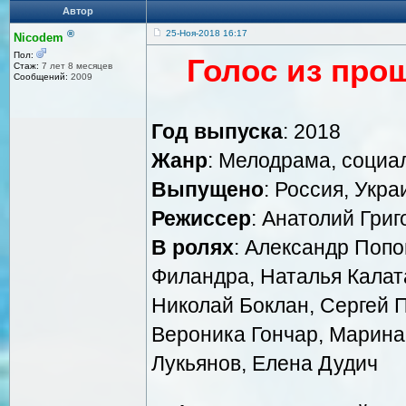
Автор
®
25-Ноя-2018 16:17
Nicodem
Пол:
Голос из про
Стаж:
7 лет 8 месяцев
Сообщений:
2009
Год выпуска
: 2018
Жанр
: Мелодрама, социа
Выпущено
: Россия, Укра
Режиссер
: Анатолий Григ
В ролях
: Александр Попо
Филандра, Наталья Калат
Николай Боклан, Сергей П
Вероника Гончар, Марина 
Лукьянов, Елена Дудич