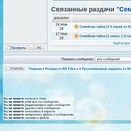
Связанные раздачи "
Сем
ДОБАВЛЕН
24 Ноя
Семейная тайна [1-4 серии из 4]
18
17 Ноя
Семейная тайна [1 сезон: 1-4 cе
18
Найти все
Показать сообщения:
Главная
»
Релизы от RG Files-x
»
Русскоязычные сериалы от RG 
Вы
не можете
начинать темы
Вы
не можете
отвечать на сообщения
Вы
не можете
редактировать свои сообщения
Вы
не можете
удалять свои сообщения
Вы
не можете
голосовать в опросах
Вы
не можете
прикреплять файлы к сообщениям
Вы
не можете
скачивать файлы