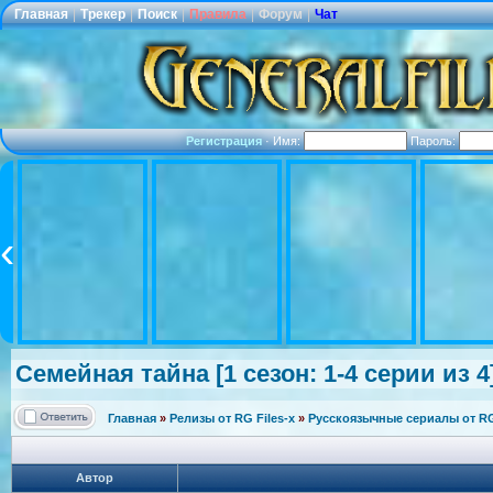
Главная
|
Трекер
|
Поиск
|
Правила
|
Форум
|
Чат
Регистрация
·
Имя:
Пароль:
Семейная тайна [1 сезон: 1-4 серии из 4
Главная
»
Релизы от RG Files-x
»
Русскоязычные сериалы от RG 
Автор