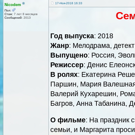
®
17-Ноя-2018 16:33
Nicodem
Пол:
Сем
Стаж:
7 лет 8 месяцев
Сообщений:
2013
Год выпуска
: 2018
Жанр
: Мелодрама, детек
Выпущено
: Россия, Эво
Режиссер
: Денис Елеонс
В ролях
: Екатерина Реше
Паршин, Мария Валешная
Валерий Кухарешин, Рома
Багров, Анна Табанина, 
О фильме
: На праздник 
семьи, и Маргарита проси