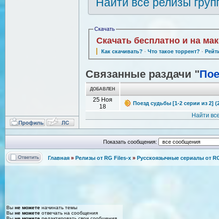
Найти все релизы груп
Скачать
Скачать бесплатно и на ма
Как скачивать?
·
Что такое торрент?
·
Рейт
Связанные раздачи "
Пое
ДОБАВЛЕН
25 Ноя
Поезд судьбы [1-2 серии из 2] (
18
Найти вс
Показать сообщения:
Главная
»
Релизы от RG Files-x
»
Русскоязычные сериалы от RG 
Вы
не можете
начинать темы
Вы
не можете
отвечать на сообщения
Вы
не можете
редактировать свои сообщения