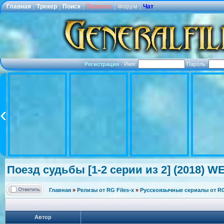
Главная
|
Трекер
|
Поиск
|
Правила
|
Форум
|
Чат
Регистрация
·
Имя:
Пароль:
Поезд судьбы [1-2 серии из 2] (2018) WE
Главная
»
Релизы от RG Files-x
»
Русскоязычные сериалы от RG 
Автор