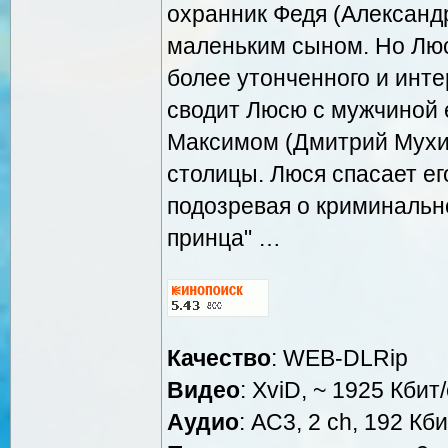
охранник Федя (Александр
маленьким сыном. Но Люся
более утонченного и инте
сводит Люсю с мужчиной е
Максимом (Дмитрий Мухин
столицы. Люся спасает его
подозревая о криминальн
принца" …
Качество
: WEB-DLRip
Видео
: XviD, ~ 1925 Кбит
Аудио
: AC3, 2 ch, 192 Кби