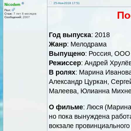
®
25-Ноя-2018 17:51
Nicodem
Пол:
По
Стаж:
7 лет 8 месяцев
Сообщений:
2007
Год выпуска
: 2018
Жанр
: Мелодрама
Выпущено
: Россия, ООО
Режиссер
: Андрей Хрулё
В ролях
: Марина Иванова
Александр Цуркан, Серге
Малеева, Юлианна Михне
О фильме
: Люся (Марин
но пока вынуждена рабо
вокзале провинциального