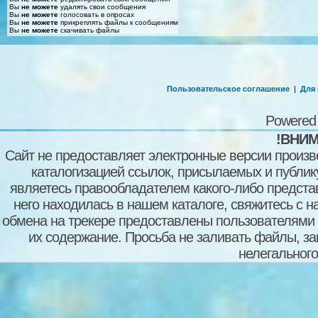
Вы
не можете
удалять свои сообщения
Вы
не можете
голосовать в опросах
Вы
не можете
прикреплять файлы к сообщениям
Вы
не можете
скачивать файлы
Пользовательское соглашение
|
Для
Powered
!ВНИМ
Сайт не предоставляет электронные версии произв
каталогизацией ссылок, присылаемых и публи
являетесь правообладателем какого-либо представ
него находилась в нашем каталоге, свяжитесь с 
обмена на трекере предоставлены пользователями с
их содержание. Просьба не заливать файлы, з
нелегального