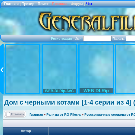
Главная
|
Трекер
|
Поиск
|
Правила
|
Форум
|
Чат
Регистрация
·
Имя:
Пароль:
WEB-DLRip
WEB-DLRip-AVC
Дом с черными котами [1-4 серии из 4]
Главная
»
Релизы от RG Files-x
»
Русскоязычные сериалы от RG 
Автор