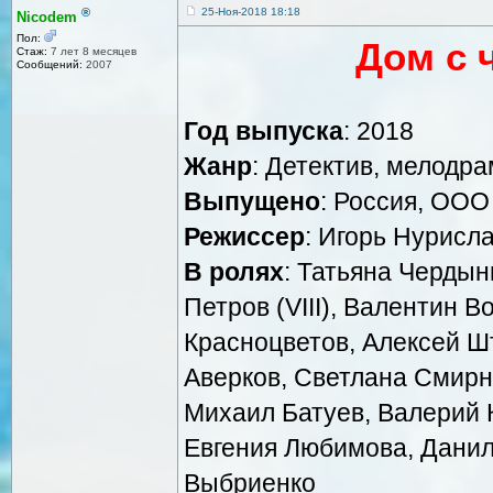
®
25-Ноя-2018 18:18
Nicodem
Пол:
Дом с 
Стаж:
7 лет 8 месяцев
Сообщений:
2007
Год выпуска
: 2018
Жанр
: Детектив, мелодра
Выпущено
: Россия, ОО
Режиссер
: Игорь Нурисл
В ролях
: Татьяна Черды
Петров (VIII), Валентин 
Красноцветов, Алексей Ш
Аверков, Светлана Смирн
Михаил Батуев, Валерий 
Евгения Любимова, Данил
Выбриенко