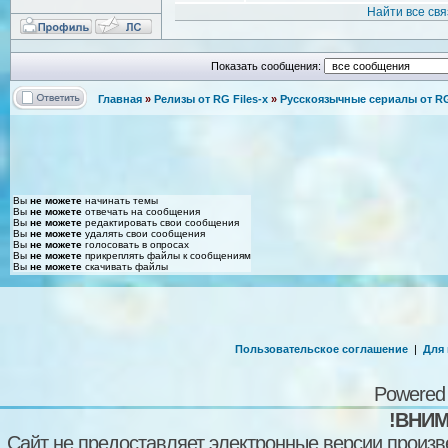
Найти все св
Показать сообщения:
Главная
»
Релизы от RG Files-x
»
Русскоязычные сериалы от RG 
Вы
не можете
начинать темы
Вы
не можете
отвечать на сообщения
Вы
не можете
редактировать свои сообщения
Вы
не можете
удалять свои сообщения
Вы
не можете
голосовать в опросах
Вы
не можете
прикреплять файлы к сообщениям
Вы
не можете
скачивать файлы
Пользовательское соглашение
|
Для
Powered
!ВНИМ
Сайт не предоставляет электронные версии произв